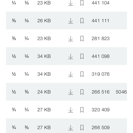
¼
⅛
23 KB
441 104
⅜
⅛
26 KB
441 111
⅜
¼
23 KB
281 823
½
⅛
34 KB
441 098
½
¼
34 KB
319 076
½
⅜
24 KB
266 516
504602
¾
¼
27 KB
320 409
¾
⅜
27 KB
266 509