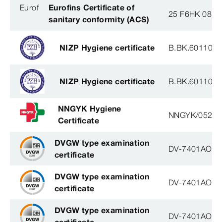
Eurof
Eurofins Certificate of
25 F6HK 081 
sanitary conformity (ACS)
NIZP Hygiene certificate
B.BK.60110.2
NIZP Hygiene certificate
B.BK.60110.2
NNGYK Hygiene
NNGYK/05292
Certificate
DVGW type examination
DV-7401AO29
certificate
DVGW type examination
DV-7401AO29
certificate
DVGW type examination
DV-7401AO29
certificate