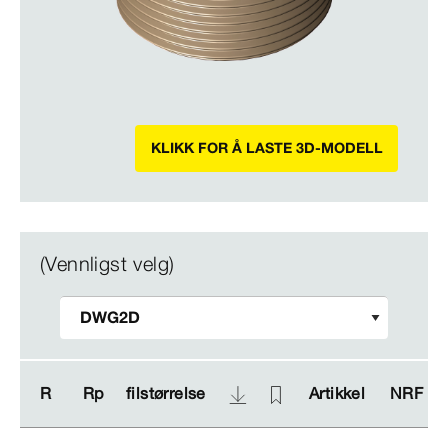
KLIKK FOR Å LASTE 3D-MODELL
(Vennligst velg)
R
R
Rp
Rp
filstørrelse
filstørrelse
Artikkel
Artikkel
NRF nr.
NRF nr.