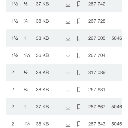
1
½
½
37 KB
267 742
1
½
¾
38 KB
267 728
1
½
1
38 KB
267 605
504603
1
½
1
¼
36 KB
267 704
2
½
38 KB
317 089
2
¾
38 KB
267 681
2
1
37 KB
267 667
504603
2
1
¼
38 KB
267 643
504603