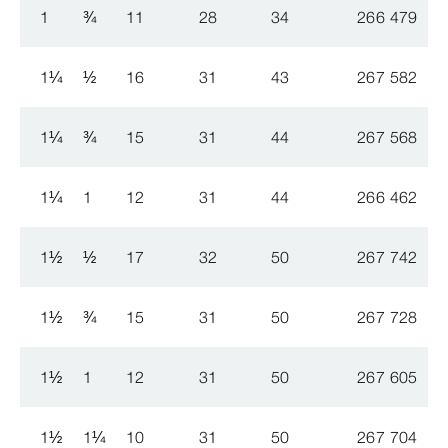
1
¾
11
28
34
266 479
5
1
¼
½
16
31
43
267 582
1
¼
¾
15
31
44
267 568
1
¼
1
12
31
44
266 462
5
1
½
½
17
32
50
267 742
1
½
¾
15
31
50
267 728
1
½
1
12
31
50
267 605
5
1
½
1
¼
10
31
50
267 704