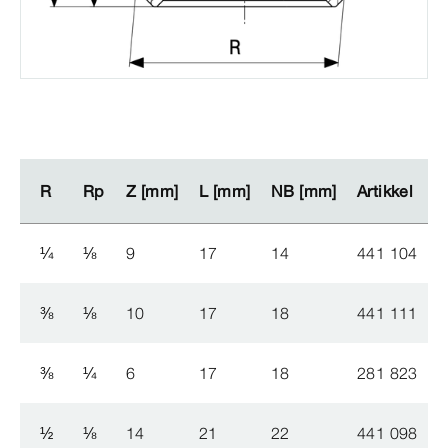
R
R
Rp
Rp
Z [mm]
Z [mm]
L [mm]
L [mm]
NB [mm]
NB [mm]
Artikkel
Artikkel
N
N
¼
⅛
9
17
14
441 104
⅜
⅛
10
17
18
441 111
⅜
¼
6
17
18
281 823
½
⅛
14
21
22
441 098