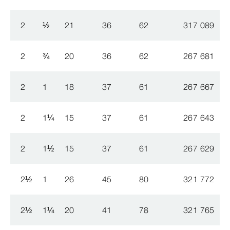
2
½
21
36
62
317 089
2
¾
20
36
62
267 681
2
1
18
37
61
267 667
5
2
1
¼
15
37
61
267 643
5
2
1
½
15
37
61
267 629
5
2
½
1
26
45
80
321 772
2
½
1
¼
20
41
78
321 765