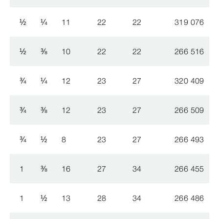
½
¼
11
22
22
319 076
½
⅜
10
22
22
266 516
5
¾
¼
12
23
27
320 409
¾
⅜
12
23
27
266 509
¾
½
8
23
27
266 493
5
1
⅜
16
27
34
266 455
1
½
13
28
34
266 486
5