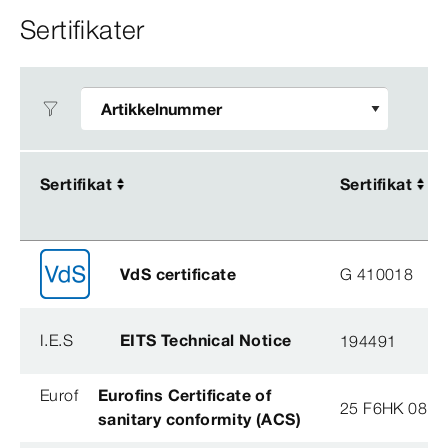
Sertifikater
Sertifikat
Sertifikat
Sertifikat
Sertifikat
VdS certificate
G 410018
I.E.S
EITS Technical Notice
194491
Eurof
Eurofins Certificate of
25 F6HK 081 
sanitary conformity (ACS)