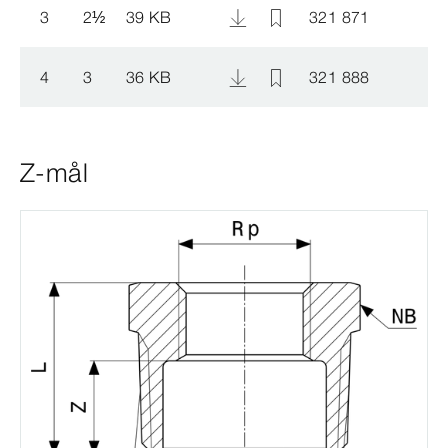
3
2
½
39 KB
321 871
4
3
36 KB
321 888
Z-mål