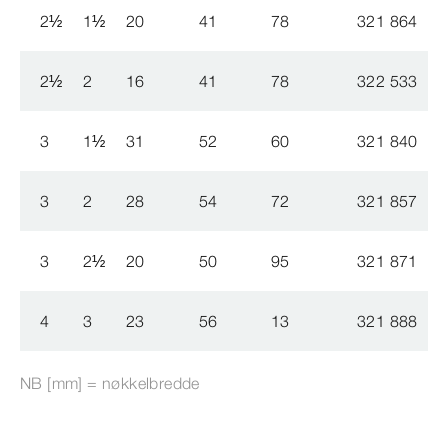
2
½
1
½
20
41
78
321 864
2
½
2
16
41
78
322 533
3
1
½
31
52
60
321 840
3
2
28
54
72
321 857
3
2
½
20
50
95
321 871
4
3
23
56
13
321 888
NB [mm] = nøkkelbredde