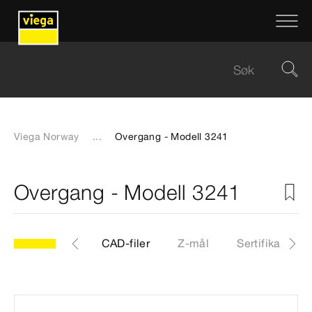
Viega Norway
...
Overgang - Modell 3241
Overgang - Modell 3241
41
Artikkel
CAD-filer
Z-mål
Sertifikater