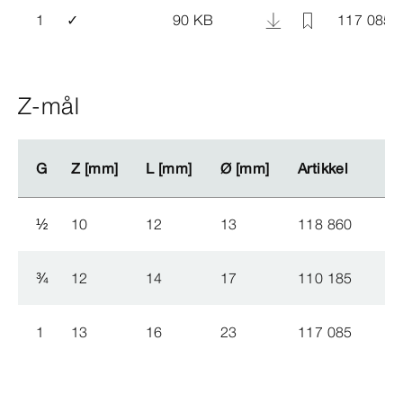
1
✓
90 KB
117 085
Z-mål
G
G
Z [mm]
Z [mm]
L [mm]
L [mm]
Ø
Ø
[mm]
[mm]
Artikkel
Artikkel
½
10
12
13
118 860
¾
12
14
17
110 185
1
13
16
23
117 085