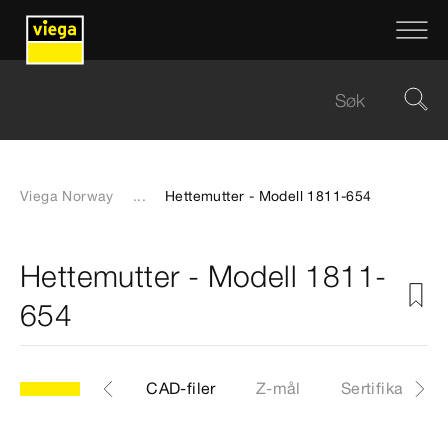
Viega Norway
...
Hettemutter - Modell 1811-654
Hettemutter - Modell 1811-
654
54
Artikkel
CAD-filer
Z-mål
Sertifikater