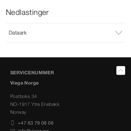
Nedlastinger
Dataark
SERVICENUMMER
Viega Norge
Postboks 34
NO-1917 Ytre Enebakk
Norway
+47 63 79 08 06
info@viega.no