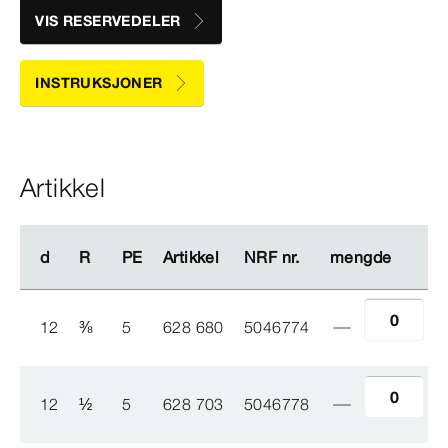
VIS RESERVEDELER
INSTRUKSJONER
Artikkel
d
d
R
R
PE
PE
Artikkel
Artikkel
NRF nr.
NRF nr.
mengde
mengde
12
⅜
5
628 680
5046774
12
½
5
628 703
5046778