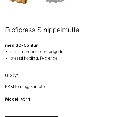
Profipress S nippelmuffe
med
SC‑Contur
silisiumbronse eller rødgods
presstilkobling, R-​gjenge
utstyr
FKM tetning, kantete
Modell 4511