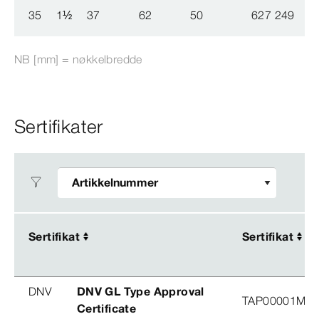
35
1
½
37
62
50
627 249
5
NB [mm] = nøkkelbredde
Sertifikater
Sertifikat
Sertifikat
Sertifikat
Sertifikat
DNV
DNV GL Type Approval
TAP00001M5, 
Certificate