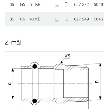
35
1
¼
51 KB
627 232
504676
35
1
½
43 KB
627 249
504676
Z-mål