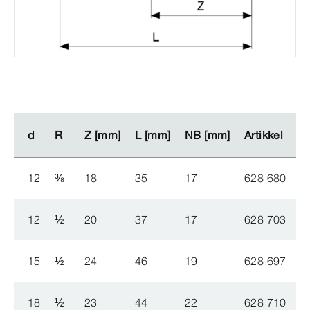
d
d
R
R
Z [mm]
Z [mm]
L [mm]
L [mm]
NB [mm]
NB [mm]
Artikkel
Artikkel
N
N
12
⅜
18
35
17
628 680
5
12
½
20
37
17
628 703
5
15
½
24
46
19
628 697
5
18
½
23
44
22
628 710
5