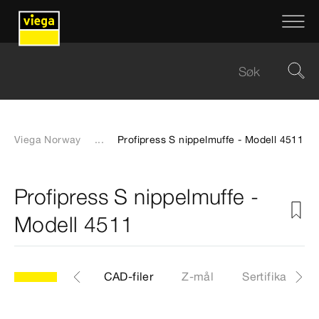
Viega Norway
...
Profipress S nippelmuffe - Modell 4511
Profipress S nippelmuffe -
Modell 4511
11
Artikkel
CAD-filer
Z-mål
Sertifikater