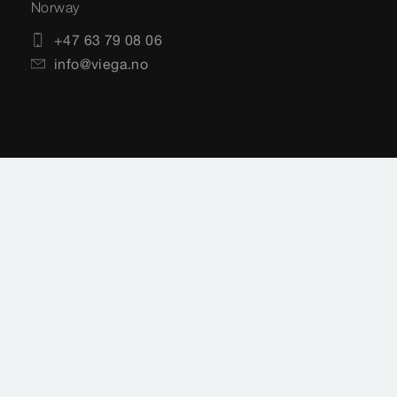
Norway
+47 63 79 08 06
info@viega.no
Impressum
Rettslige merknader
Personvern
Sideoversikt
Valg av land