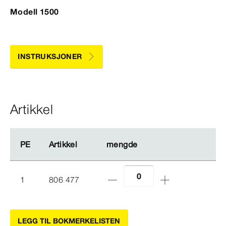
Modell 1500
INSTRUKSJONER
Artikkel
PE
PE
Artikkel
Artikkel
mengde
mengde
1
806 477
LEGG TIL BOKMERKELISTEN