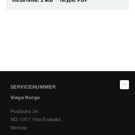
SERVICENUMMER
Viega Norge
Postboks 34
NO-1917 Ytre Enebakk
Norway