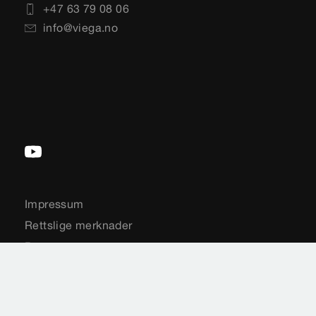
+47 63 79 08 06
info@viega.no
Impressum
Rettslige merknader
Personvern
Sideoversikt
Valg av land
Cookie settings