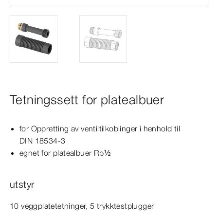
Tetningssett for platealbuer
for Oppretting av ventiltilkoblinger i henhold til
DIN
18534‑3
egnet for platealbuer Rp½
utstyr
10 veggplatetetninger, 5 trykktestplugger