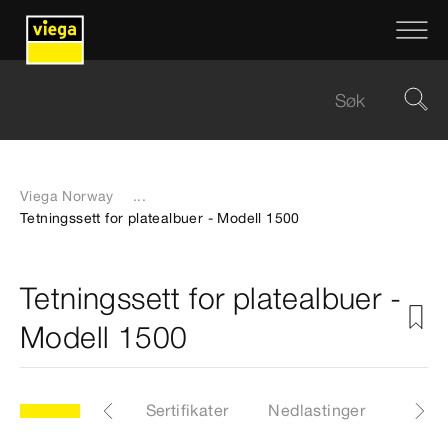
Viega Norway
...
Tetningssett for platealbuer - Modell 1500
Tetningssett for platealbuer -
Modell 1500
00
Artikkel
Sertifikater
Nedlastinger
Instr