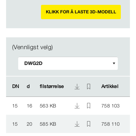
KLIKK FOR Å LASTE 3D-MODELL
(Vennligst velg)
DN
DN
d
d
filstørrelse
filstørrelse
Artikkel
Artikkel
15
16
563 KB
758 103
15
20
585 KB
758 110