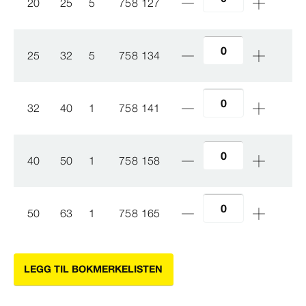
20
25
5
758 127
25
32
5
758 134
32
40
1
758 141
40
50
1
758 158
50
63
1
758 165
LEGG TIL BOKMERKELISTEN