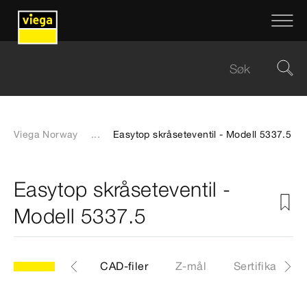
Viega Norway
...
Easytop skråseteventil - Modell 5337.5
Easytop skråseteventil -
Modell 5337.5
.5
Artikkel
CAD-filer
Z-mål
Sertifikater