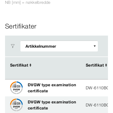
NB [mm] = nøkkelbredde
Sertifikater
Sertifikat
Sertifikat
Sertifikat
Sertifikat
DVGW type examination
DW-6110BO0
certificate
DVGW type examination
DW-6110BO0
certificate