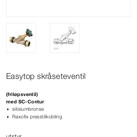
Easytop skråseteventil
(friløpsventil)
med
SC‑Contur
silisiumbronse
Raxofix presstilkobling
utstyr