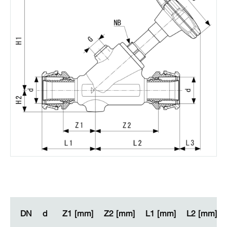
DN
DN
d
d
Z1 [mm]
Z1 [mm]
Z2 [mm]
Z2 [mm]
L1 [mm]
L1 [mm]
L2 [mm]
L2 [mm]