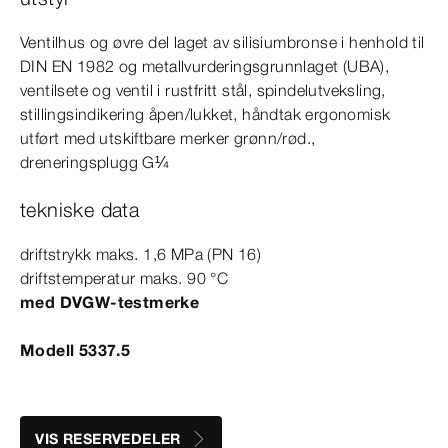
Ventilhus og øvre del laget av silisiumbronse i henhold til
DIN
EN
1982
og metallvurderingsgrunnlaget (UBA),
ventilsete og ventil i rustfritt stål, spindelutveksling,
stillingsindikering åpen/lukket, håndtak ergonomisk
utført med utskiftbare merker grønn/rød.,
dreneringsplugg G¼
tekniske data
driftstrykk maks. 1,6
MPa
(PN 16)
driftstemperatur maks. 90
°C
med DVGW-​testmerke
Modell 5337.5
VIS RESERVEDELER