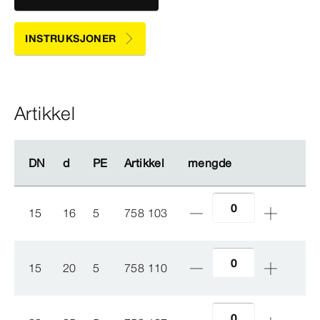
INSTRUKSJONER
Artikkel
DN
DN
d
d
PE
PE
Artikkel
Artikkel
mengde
mengde
15
16
5
758 103
15
20
5
758 110