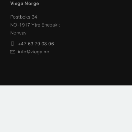
Viega Norge
Postboks 34
NO-1917 Ytre Enebakk
Norway
+47 63 79 08 06
info@viega.no
Impressum