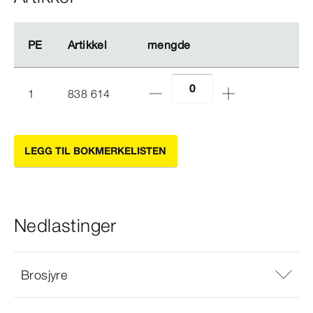
PE
PE
Artikkel
Artikkel
mengde
mengde
1
838 614
LEGG TIL BOKMERKELISTEN
Nedlastinger
Brosjyre