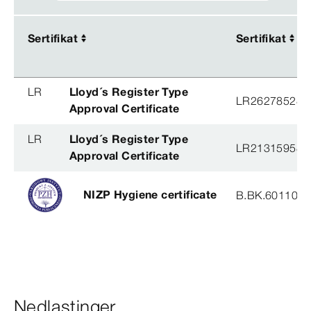
Sertifikat
Sertifikat
Sertifikat
Sertifikat
LR
Lloyd´s Register Type
LR26278528T
Approval Certificate
LR
Lloyd´s Register Type
LR21315958T
Approval Certificate
NIZP Hygiene certificate
B.BK.60110.0
Nedlastinger