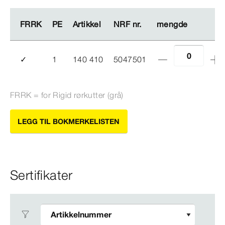
FRRK
FRRK
PE
PE
Artikkel
Artikkel
NRF nr.
NRF nr.
mengde
mengde
✓
1
140 410
5047501
FRRK = for Rigid rørkutter (grå)
LEGG TIL BOKMERKELISTEN
Sertifikater