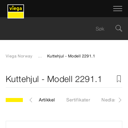
Viega Norway
...
Kuttehjul - Modell 2291.1
Kuttehjul - Modell 2291.1
odell 2291.1
Artikkel
Sertifikater
Nedlastinge