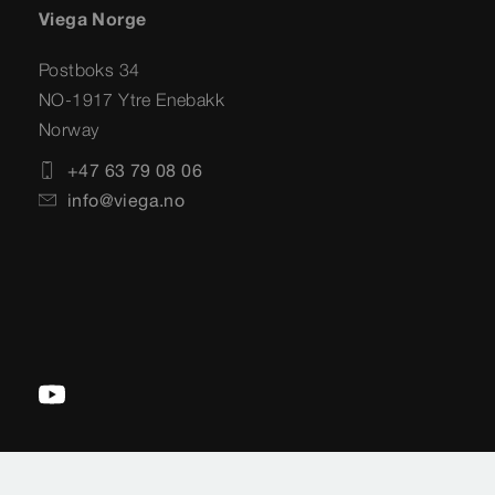
Viega Norge
Postboks 34
NO-1917 Ytre Enebakk
Norway
+47 63 79 08 06
info@viega.no
Impressum