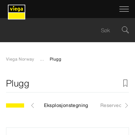
Viega Norway
...
Plugg
Plugg
69
Artikkel
Eksplosjonstegning
Reservedelslis