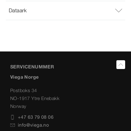
Dataark
SERVICENUMMER
Viega Norge
Postboks 34
NO-1917 Ytre Enebakk
Norway
+47 63 79 08 06
info@viega.no