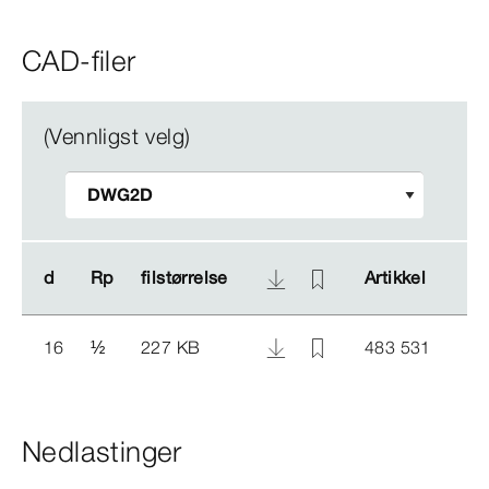
CAD-filer
(Vennligst velg)
d
d
Rp
Rp
filstørrelse
filstørrelse
Artikkel
Artikkel
16
½
227 KB
483 531
Nedlastinger