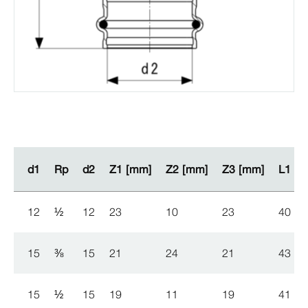
d1
d1
Rp
Rp
d2
d2
Z1 [mm]
Z1 [mm]
Z2 [mm]
Z2 [mm]
Z3 [mm]
Z3 [mm]
L1 [
L1 [
12
½
12
23
10
23
40
15
⅜
15
21
24
21
43
15
½
15
19
11
19
41