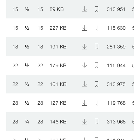
15
⅜
15
89 KB
313 951
50
15
½
15
227 KB
115 630
50
18
½
18
191 KB
281 359
50
22
½
22
179 KB
115 944
50
22
¾
22
161 KB
313 975
50
28
½
28
127 KB
119 768
50
28
¾
28
146 KB
313 968
50