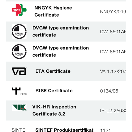
NNGYK Hygiene
NNGYK/01990
Certificate
DVGW type examination
DW-8501AP3
certificate
DVGW type examination
DW-8501AP3
certificate
ETA Certificate
VA 1.12/2078
RISE Certificate
0134/05
VIK-HR Inspection
IP-L2-250825
Certificate 3.2
SINTE
SINTEF Produktsertifikat
1121