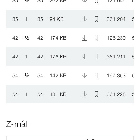
35
½
35
262 KB
121 945
50
35
1
35
94 KB
361 204
50
42
½
42
174 KB
126 230
50
42
1
42
176 KB
361 211
50
54
½
54
142 KB
197 353
50
54
1
54
131 KB
361 228
50
Z-mål