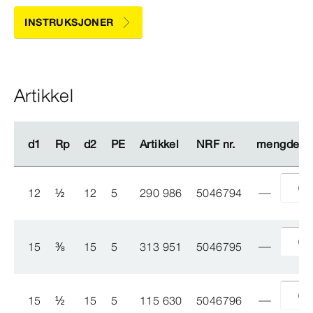
INSTRUKSJONER
Artikkel
d1
d1
Rp
Rp
d2
d2
PE
PE
Artikkel
Artikkel
NRF nr.
NRF nr.
mengde
mengde
12
½
12
5
290 986
5046794
15
⅜
15
5
313 951
5046795
15
½
15
5
115 630
5046796