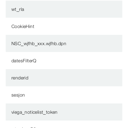
wt_rla
CookieHint
NSC_wjfhb_xxx.wjfhb.dpn
datesFilterQ
renderid
sesjon
viega_noticelist_token