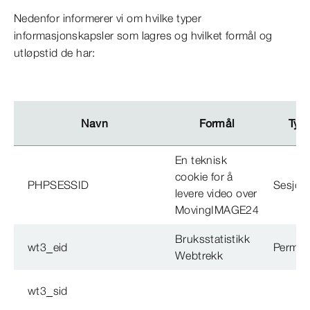
Nedenfor informerer vi om hvilke typer
informasjonskapsler som lagres og hvilket formål og
utløpstid de har:
Navn
Formål
Typ
En teknisk
cookie for å
PHPSESSID
Sesjon
levere video over
MovingIMAGE24
Bruksstatistikk
wt3_eid
Perman
Webtrekk
wt3_sid