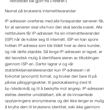
nettstedet ble gjort fra («referer»)
Navnet på brukerens internettleverandør
IP-adressen overføres med alle forespørsler serveren får,
for at serveren skal vite hvor den skal sende svaret. Alle
nettbrukere får IP-adressen fra sin internettleverandør
(ISP) når de kobler seg til internett. ISP-en kan spore
hvilken IP-adresse som ble tildelt hver av dens kunder,
og når dette skjedde. Så lenge IP-adressen er lagret, er
det teoretisk mulig å identifisere eieren av tilkoblingen
gjennom ISP-en. Derfor lagrer vi og vår
statistikktjenesteleverandør kun IP-adressen i et
forkortet (anonymt) format, og bruker den bare til på
påvise påloggingsøkter, til geolokalisering (ned til
by-/stedsnivå) og til å beskytte mot angrep. IP-adressen
slettes deretter umiddelbart, slik at de innsamlede
opplysningene anonymiseres og det ikke lenger er mulig
å knytte dem til brukerens identitet, selv ikke gjennom