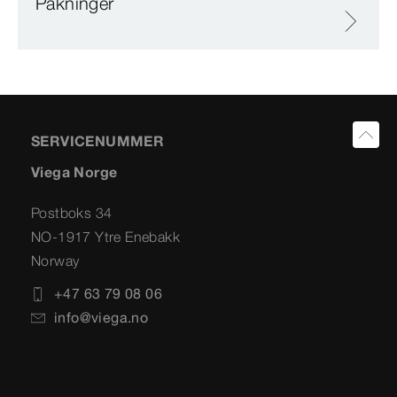
Pakninger
SERVICENUMMER
Viega Norge
Postboks 34
NO-1917 Ytre Enebakk
Norway
+47 63 79 08 06
info@viega.no