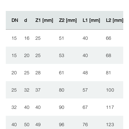
DN
DN
d
d
Z1 [mm]
Z1 [mm]
Z2 [mm]
Z2 [mm]
L1 [mm]
L1 [mm]
L2 [mm]
L2 [mm]
15
16
25
51
40
66
15
20
25
53
40
68
20
25
28
61
48
81
25
32
37
80
57
100
32
40
40
90
67
117
40
50
49
96
76
123