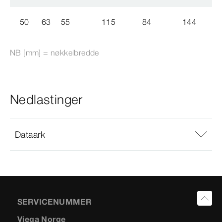
50
63
55
115
84
144
NB [mm] = nøkkelbredde
Nedlastinger
Dataark
SERVICENUMMER
Viega Norge