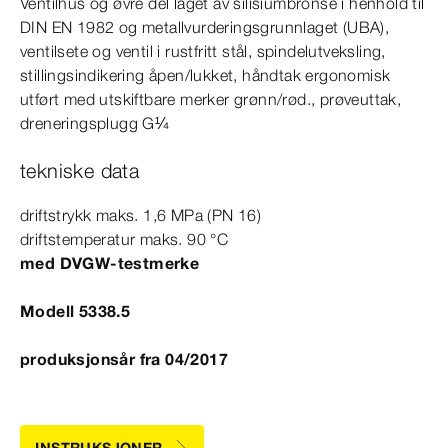
Ventilhus og øvre del laget av silisiumbronse i henhold til
DIN
EN
1982
og metallvurderingsgrunnlaget (UBA),
ventilsete og ventil i rustfritt stål, spindelutveksling,
stillingsindikering åpen/lukket, håndtak ergonomisk
utført med utskiftbare merker grønn/rød., prøveuttak,
dreneringsplugg G¼
tekniske data
driftstrykk maks. 1,6
MPa
(PN 16)
driftstemperatur maks. 90
°C
med DVGW-​testmerke
Modell 5338.5
produksjonsår fra 04/2017