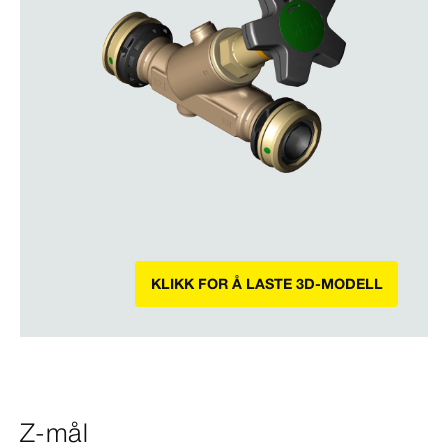
KLIKK FOR Å LASTE 3D-MODELL
Z-mål