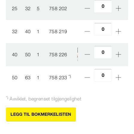
25
32
5
758 202
32
40
1
758 219
40
50
1
758 226
*)
50
63
1
758 233
*)
Avviklet, begrenset tilgjengelighet
LEGG TIL BOKMERKELISTEN