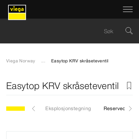
Viega Norway
...
Easytop KRV skråseteventil
Easytop KRV skråseteventil
.5
Artikkel
Eksplosjonstegning
Reservedelslis