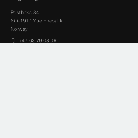
Postboks 34
NO-1917 Ytre Enebakk
Norway
+47 63 79 08 06
info@viega.no
Impressum
Rettslige merknader