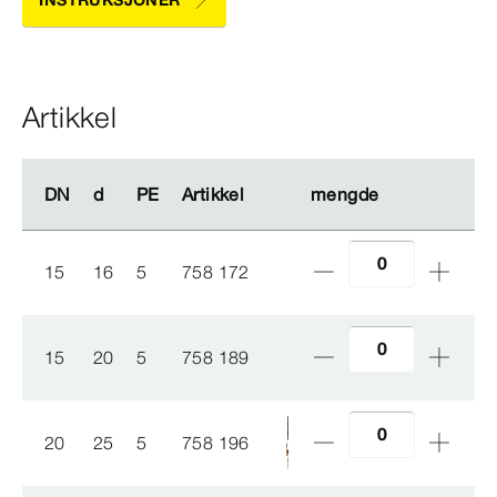
INSTRUKSJONER
Artikkel
DN
DN
d
d
PE
PE
Artikkel
Artikkel
mengde
mengde
15
16
5
758 172
15
20
5
758 189
20
25
5
758 196