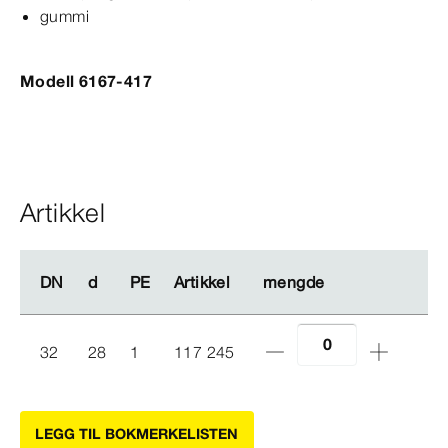
gummi
Modell 6167-417
Artikkel
DN
DN
d
d
PE
PE
Artikkel
Artikkel
mengde
mengde
32
28
1
117 245
LEGG TIL BOKMERKELISTEN