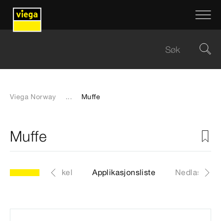
Viega Norway
...
Muffe
Muffe
67-417
Artikkel
Applikasjonsliste
Nedlastinge