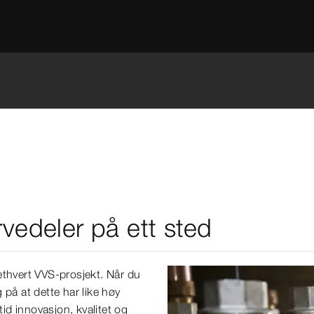
rvedeler på ett sted
l ethvert VVS-prosjekt. Når du
 på at dette har like høy
tid innovasjon, kvalitet og