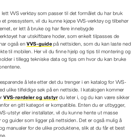
u lett VVS verktøy som passer til det formålet du har bruk
e et pressystem, vil du kunne kjøpe VVS-verktøy og tilbehør
temet, er lett å bruke og har flere innebygde
erktøyet har utskiftbare hoder, som enkelt tilpasses de
 har også en
VVS-guide
på nettsiden, som du kan laste ned
e til mobilen. Her vil du finne hjelp og tips til montering og
older i tillegg tekniske data og tips om hvor du kan bruke
onentene.
esparende å lete etter det du trenger i en katalog for VVS-
ed ulike tilfeldige søk på en nettside. I katalogen kommer
er
VVS-rørdeler og utstyr
du leter i, og du kan være sikker
for en gitt kategori er kompatible. Enten du er utbygger,
VS-utstyr eller installatør, vil du kunne hente ut masse
r og guider som ligger på nettsiden. Det er også mulig å
og manualer for de ulike produktene, slik at du får et best
ine.