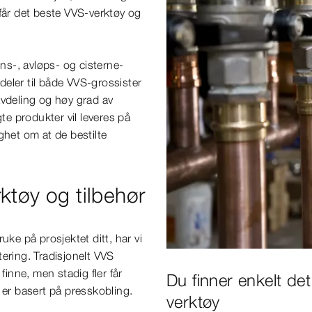
får det beste VVS-verktøy og
ons-, avløps- og cisterne-
edeler til både VVS-grossister
kavdeling og høy grad av
te produkter vil leveres på
rygghet om at de bestilte
ktøy og tilbehør
uke på prosjektet ditt, har vi
ering. Tradisjonelt VVS
finne, men stadig fler får
Du finner enkelt det
r basert på presskobling.
verktøy