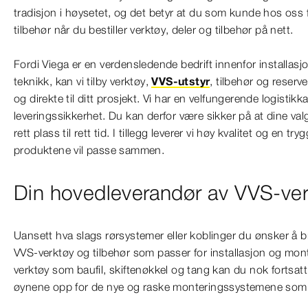
tradisjon i høysetet, og det betyr at du som kunde hos oss 
tilbehør når du bestiller verktøy, deler og tilbehør på nett.
Fordi Viega er en verdensledende bedrift innenfor installasj
teknikk, kan vi tilby verktøy,
VVS-utstyr
, tilbehør og reserv
og direkte til ditt prosjekt. Vi har en velfungerende logistik
leveringssikkerhet. Du kan derfor være sikker på at dine valg
rett plass til rett tid. I tillegg leverer vi høy kvalitet og en t
produktene vil passe sammen.
Din hovedleverandør av VVS-ver
Uansett hva slags rørsystemer eller koblinger du ønsker å br
VVS-verktøy og tilbehør som passer for installasjon og mont
verktøy som baufil, skiftenøkkel og tang kan du nok fortsatt 
øynene opp for de nye og raske monteringssystemene som e