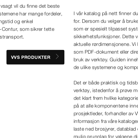
lvsagt vil du finne det beste
I vår katalog på nett finner d
ystemene har mange fordeler,
for. Dersom du velger å bruk
ngstid og enkel
som er spesielt tilpasset sys
-Contur, som sikrer tette
sikkerhetsfunksjoner. Dette v
sstransport.
aktuelle rørdimensjonene. Vi
som PDF-dokument eller direkt
VVS PRODUKTER
bruk av verktøy. Guiden inneh
de ulike systemene og komp
Det er både praktisk og tidsb
verktøy, istedenfor å prøve m
det klart frem hvilke kategori
på at alle komponentene innen
prosjektleder, forhandler av V
informasjon fra våre kataloge
laste ned brosjyrer, datablad 
mulig grunnlag for valgene d