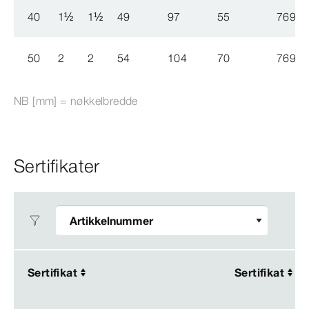
40
1
½
1
½
49
97
55
769 6
50
2
2
54
104
70
769 6
NB [mm] = nøkkelbredde
Sertifikater
Sertifikat
Sertifikat
Sertifikat
Sertifikat