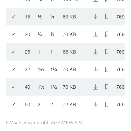
✓
15
½
½
69 KB
769 5
✓
20
¾
¾
70 KB
769 5
✓
25
1
1
68 KB
769 6
✓
32
1
¼
1
¼
70 KB
769 6
✓
40
1
½
1
½
70 KB
769 6
✓
50
2
2
72 KB
769 6
FW = Fjernvarme iht. AGFW FW 524