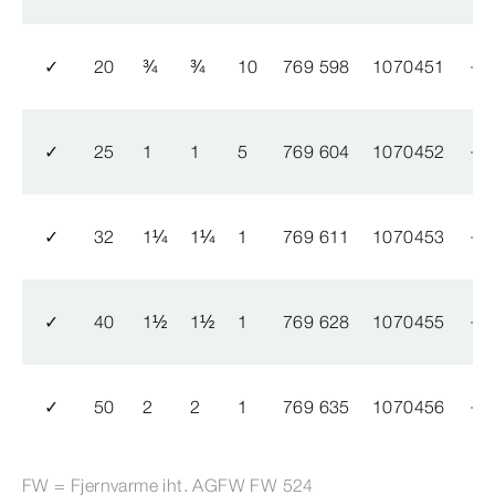
✓
20
¾
¾
10
769 598
1070451
✓
25
1
1
5
769 604
1070452
✓
32
1
¼
1
¼
1
769 611
1070453
✓
40
1
½
1
½
1
769 628
1070455
✓
50
2
2
1
769 635
1070456
FW = Fjernvarme iht. AGFW FW 524