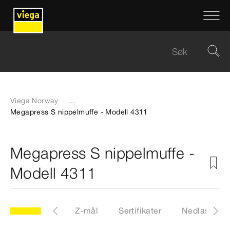
Viega Norway
...
Megapress S nippelmuffe - Modell 4311
Megapress S nippelmuffe -
Modell 4311
CAD-filer
Z-mål
Sertifikater
Nedlastinge