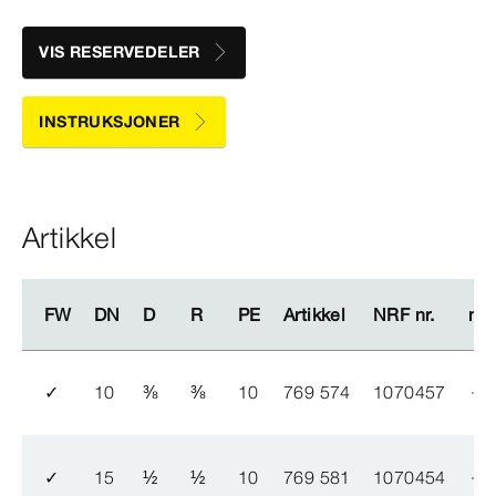
VIS RESERVEDELER
INSTRUKSJONER
Artikkel
FW
FW
DN
DN
D
D
R
R
PE
PE
Artikkel
Artikkel
NRF nr.
NRF nr.
me
me
✓
10
⅜
⅜
10
769 574
1070457
✓
15
½
½
10
769 581
1070454