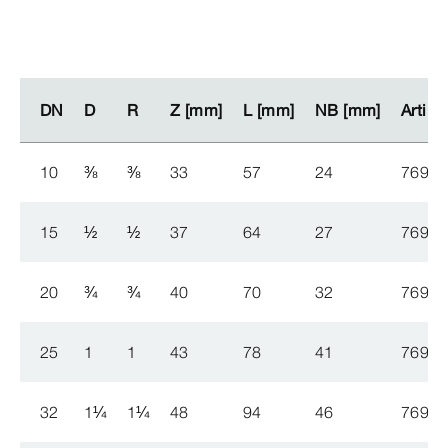
DN
DN
D
D
R
R
Z [mm]
Z [mm]
L [mm]
L [mm]
NB [mm]
NB [mm]
Artikk
Artikk
10
⅜
⅜
33
57
24
769 5
15
½
½
37
64
27
769 5
20
¾
¾
40
70
32
769 5
25
1
1
43
78
41
769 6
32
1
¼
1
¼
48
94
46
769 6