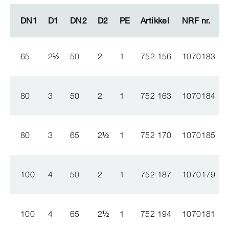
DN1
DN1
D1
D1
DN2
DN2
D2
D2
PE
PE
Artikkel
Artikkel
NRF nr.
NRF nr.
65
2
½
50
2
1
752 156
1070183
80
3
50
2
1
752 163
1070184
80
3
65
2
½
1
752 170
1070185
100
4
50
2
1
752 187
1070179
100
4
65
2
½
1
752 194
1070181