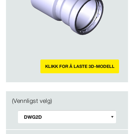
KLIKK FOR Å LASTE 3D-MODELL
(Vennligst velg)