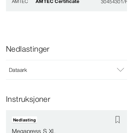
AMTEC
AMTEC Certificate
30454301/FH/
Nedlastinger
Dataark
Instruksjoner
Nedlasting
Megapress S XL