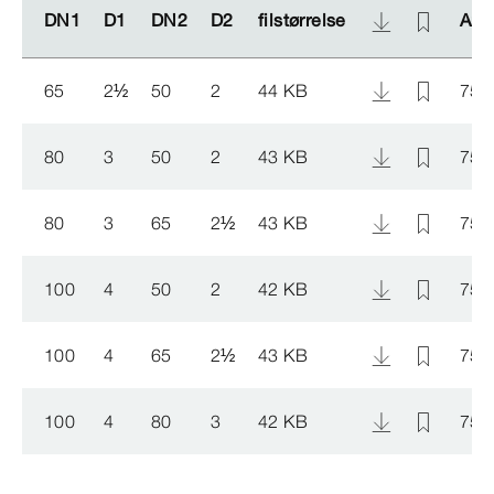
DN1
DN1
D1
D1
DN2
DN2
D2
D2
filstørrelse
filstørrelse
Arti
Arti
65
2
½
50
2
44 KB
752
80
3
50
2
43 KB
752
80
3
65
2
½
43 KB
752
100
4
50
2
42 KB
752
100
4
65
2
½
43 KB
752
100
4
80
3
42 KB
752