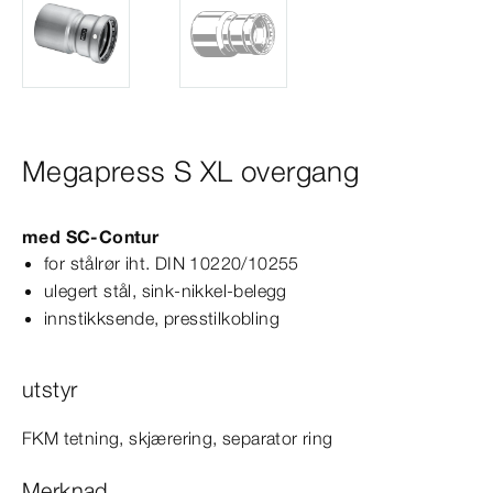
Megapress S XL overgang
med
SC‑Contur
for stålrør iht.
DIN
10220/10255
ulegert stål, sink-​nikkel-​belegg
innstikksende, presstilkobling
utstyr
FKM tetning, skjærering, separator ring
Merknad