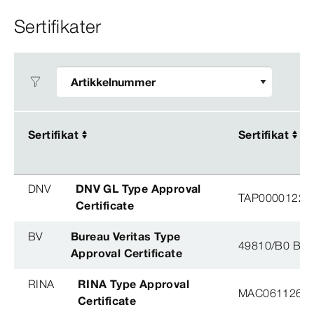
Sertifikater
Sertifikat
Sertifikat
Sertifikat
Sertifikat
DNV
DNV GL Type Approval
TAP0000122, 
Certificate
BV
Bureau Veritas Type
49810/B0 BV
Approval Certificate
RINA
RINA Type Approval
MAC061126XG
Certificate