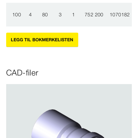
100
4
80
3
1
752 200
1070182
LEGG TIL BOKMERKELISTEN
CAD-filer