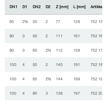
DN1
DN1
D1
D1
DN2
DN2
D2
D2
Z [mm]
Z [mm]
L [mm]
L [mm]
Artikkel
Artikkel
65
2
½
50
2
77
128
752 156
80
3
50
2
111
161
752 163
80
3
65
2
½
112
158
752 170
100
4
50
2
140
191
752 187
100
4
65
2
½
144
189
752 194
100
4
80
3
138
197
752 200