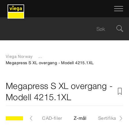
Viega Norway
...
Megapress S XL overgang - Modell 4215.1XL
Megapress S XL overgang -
Modell 4215.1XL
XL
Artikkel
CAD-filer
Z-mål
Sertifikater