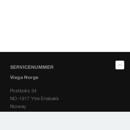
SERVICENUMMER
Viega Norge
Postboks 34
NO-1917 Ytre Enebakk
Norway
+47 63 79 08 06
info@viega.no