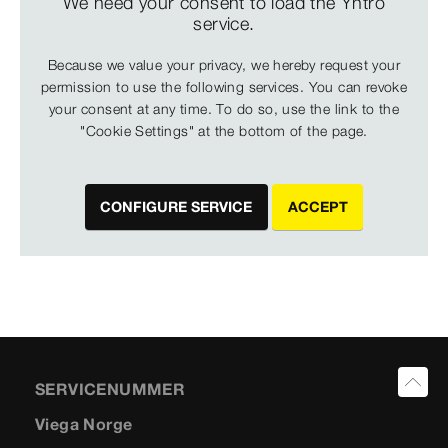
We need your consent to load the Yntro
service.
Because we value your privacy, we hereby request your
permission to use the following services. You can revoke
your consent at any time. To do so, use the link to the
"Cookie Settings" at the bottom of the page.
CONFIGURE SERVICE
ACCEPT
SERVICENUMMER
Viega Norge