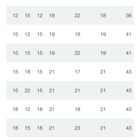
12
15
12
18
22
18
36
15
12
15
19
16
19
41
15
15
15
19
22
19
41
15
18
15
21
17
21
43
15
22
15
21
21
21
43
18
12
18
21
18
21
43
18
15
18
21
23
21
43