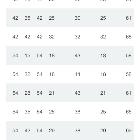
42
35
42
25
30
25
61
42
42
42
32
32
32
68
54
15
54
18
43
18
58
54
22
54
18
44
18
58
54
28
54
21
43
21
61
54
35
54
25
36
25
65
54
42
54
29
38
29
69