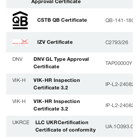
Approval Certificate
CSTB QB Certificate
QB-141-1804
IZV Certificate
C2793/26
DNV
DNV GL Type Approval
TAP00000YB
Certificate
VIK-H
VIK-HR Inspection
IP-L2-240823
Certificate 3.2
VIK-H
VIK-HR Inspection
IP-L2-240823
Certificate 3.2
UKRCE
LLC UKRCertification
UA.1O393.003
Certificate of conformity