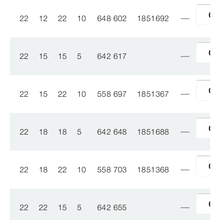
22
12
22
10
648 602
1851692
22
15
15
5
642 617
22
15
22
10
558 697
1851367
22
18
18
5
642 648
1851688
22
18
22
10
558 703
1851368
22
22
15
5
642 655