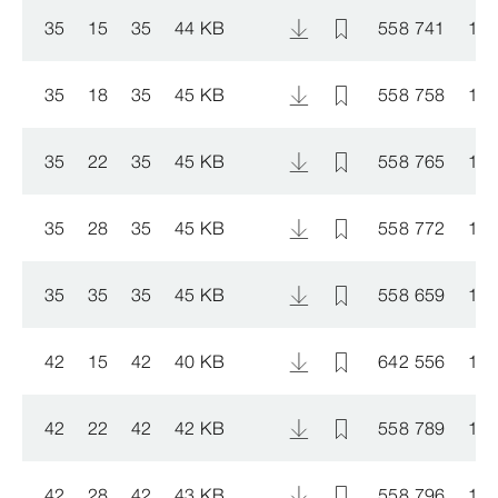
35
15
35
44 KB
558 741
18
35
18
35
45 KB
558 758
18
35
22
35
45 KB
558 765
18
35
28
35
45 KB
558 772
18
35
35
35
45 KB
558 659
18
42
15
42
40 KB
642 556
18
42
22
42
42 KB
558 789
18
42
28
42
43 KB
558 796
18