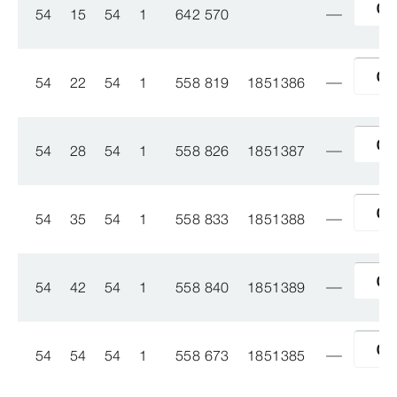
54
15
54
1
642 570
54
22
54
1
558 819
1851386
54
28
54
1
558 826
1851387
54
35
54
1
558 833
1851388
54
42
54
1
558 840
1851389
54
54
54
1
558 673
1851385