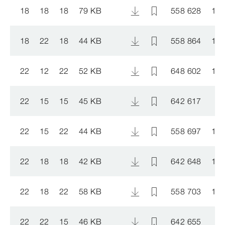
18
18
18
79 KB
558 628
18
18
22
18
44 KB
558 864
18
22
12
22
52 KB
648 602
18
22
15
15
45 KB
642 617
22
15
22
44 KB
558 697
18
22
18
18
42 KB
642 648
18
22
18
22
58 KB
558 703
18
22
22
15
46 KB
642 655