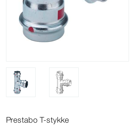
Prestabo T-stykke