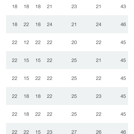
18
18
18
21
23
21
43
18
22
18
24
21
24
46
22
12
22
22
20
22
45
22
15
15
22
25
21
45
22
15
22
22
25
22
45
22
18
18
22
25
23
45
22
18
22
22
25
22
45
22
22
15
23
27
26
46