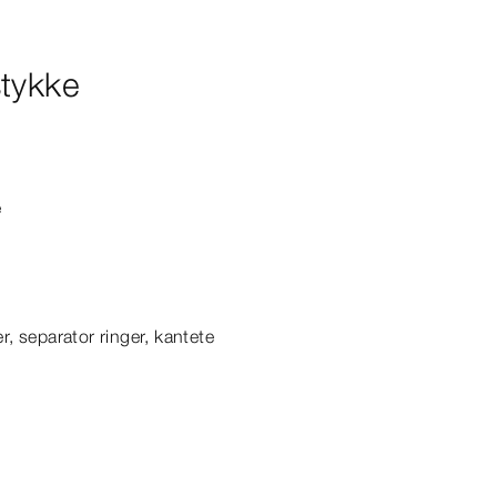
stykke
e
, separator ringer, kantete