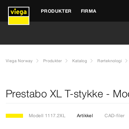
PRODUKTER
FIRMA
Viega Norway
Produkter
Katalog
Rørteknologi
Prestabo XL T-stykke - Mo
Modell 1117.2XL
Artikkel
CAD-filer