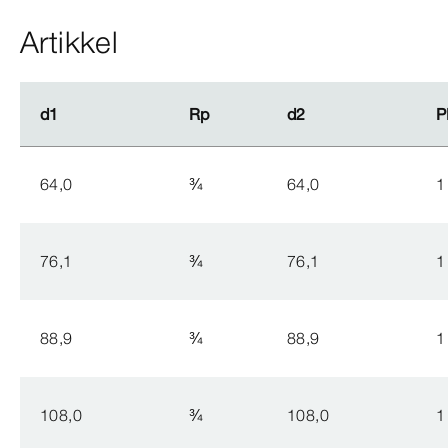
Artikkel
d1
d1
Rp
Rp
d2
d2
P
P
64,0
¾
64,0
1
76,1
¾
76,1
1
88,9
¾
88,9
1
108,0
¾
108,0
1