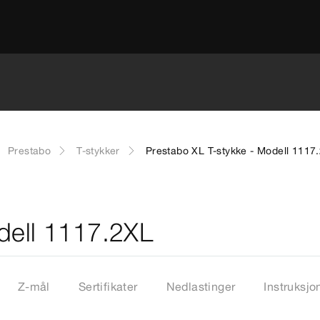
Prestabo
T-stykker
Prestabo XL T-stykke - Modell 1117
dell 1117.2XL
Z-mål
Sertifikater
Nedlastinger
Instruksjo