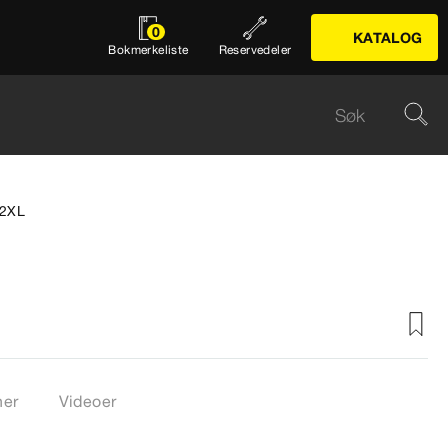
0
KATALOG
Bokmerkeliste
Reservedeler
.2XL
ner
Videoer