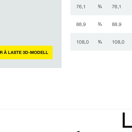
76,1
¾
76,1
88,9
¾
88,9
108,0
¾
108,0
OR Å LASTE 3D-MODELL