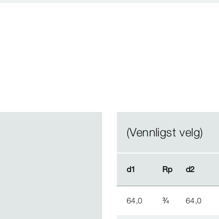
(Vennligst velg)
d1
d1
Rp
Rp
d2
d2
64,0
¾
64,0