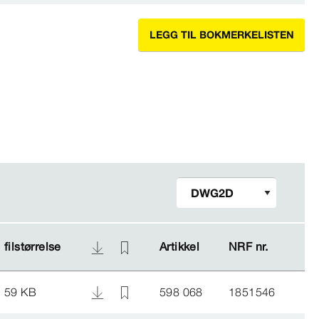
LEGG TIL BOKMERKELISTEN
filstørrelse
filstørrelse
Artikkel
Artikkel
NRF nr.
NRF nr.
59 KB
598 068
1851546