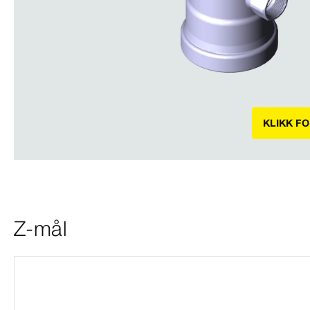
KLIKK F
Z-mål