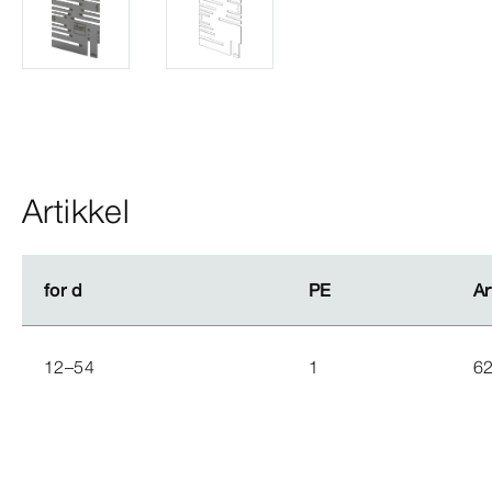
Artikkel
for d
for d
PE
PE
Ar
Ar
12–54
1
6