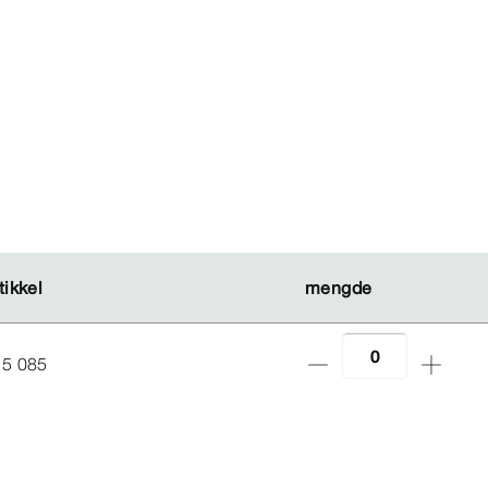
tikkel
tikkel
mengde
mengde
25 085