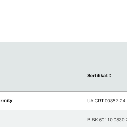
Sertifikat
Sertifikat
ormity
UA.CRT.00852-24
B.BK.60110.0830.