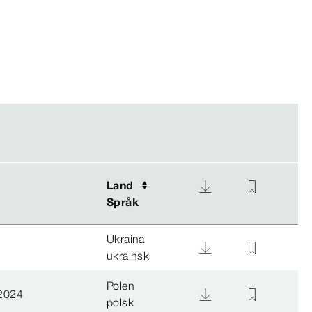
Land
Land
Språk
Språk
Ukraina
ukrainsk
Polen
2024
polsk