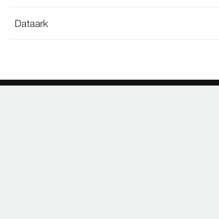
Dataark
FIRMA
PRODUKTER
Om oss
Nyheter
Referanser
Katalog
Karriere
Reservedeler
Messer