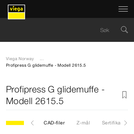
Viega Norway
...
Profipress G glidemuffe - Modell 2615.5
Profipress G glidemuffe -
Modell 2615.5
.5
Artikkel
CAD-filer
Z-mål
Sertifikater