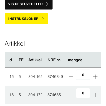
VIS RESERVEDELER
INSTRUKSJONER
Artikkel
d
d
PE
PE
Artikkel
Artikkel
NRF nr.
NRF nr.
mengde
mengde
15
5
394 165
8746849
18
5
394 172
8746851