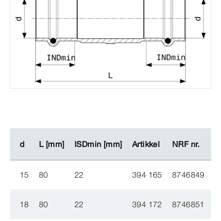
d
d
L [mm]
L [mm]
ISDmin [mm]
ISDmin [mm]
Artikkel
Artikkel
NRF nr.
NRF nr.
15
80
22
394 165
8746849
18
80
22
394 172
8746851