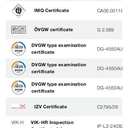
IMQ Certificate
CA06.00116
ÖVGW certificate
G 2.569
DVGW type examination
DG-4550AU00
certificate
DVGW type examination
DG-4550AU00
certificate
DVGW type examination
DG-4550AU00
certificate
IZV Certificate
C2795/26
VIK-H
VIK-HR Inspection
IP-L2-240823