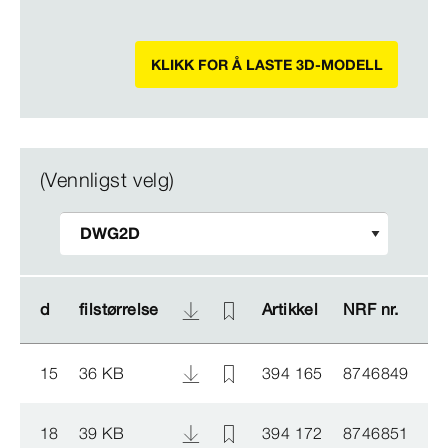
KLIKK FOR Å LASTE 3D-MODELL
(Vennligst velg)
d
d
filstørrelse
filstørrelse
Artikkel
Artikkel
NRF nr.
NRF nr.
15
36 KB
394 165
8746849
18
39 KB
394 172
8746851