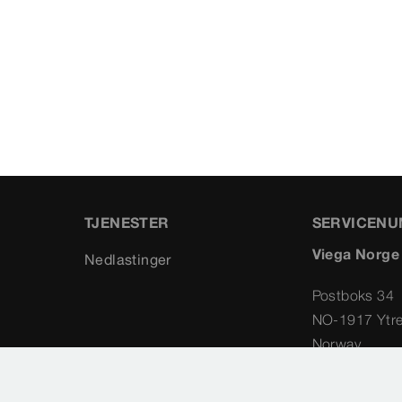
TJENESTER
SERVICEN
Viega Norge
Nedlastinger
Postboks 34
NO-1917 Ytr
Norway
+47 63 79
info@vieg