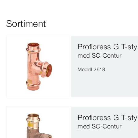
Sortiment
Profipress G T-st
med SC‑Contur
Modell 2618
Profipress G T-st
med SC‑Contur