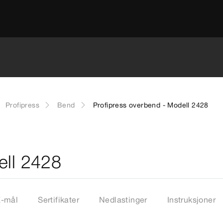
Profipress
Bend
Profipress overbend - Modell 2428
ell 2428
Z-mål
Sertifikater
Nedlastinger
Instruksjoner