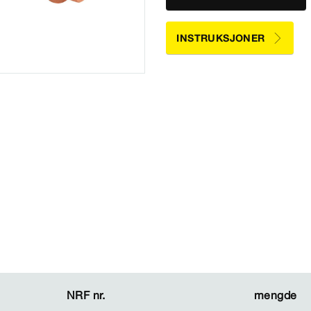
INSTRUKSJONER
NRF nr.
NRF nr.
mengde
mengde