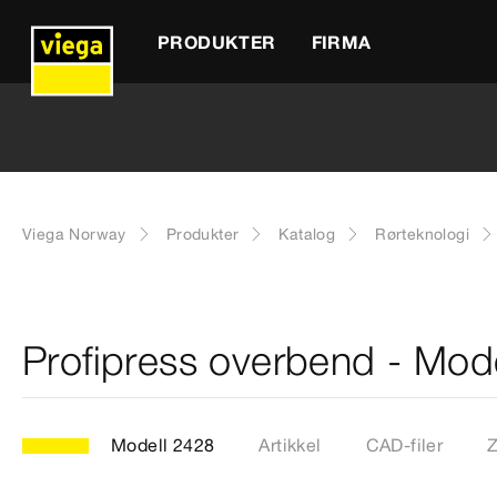
PRODUKTER
FIRMA
Viega Norway
Produkter
Katalog
Rørteknologi
Profipress overbend - Mod
Modell 2428
Artikkel
CAD-filer