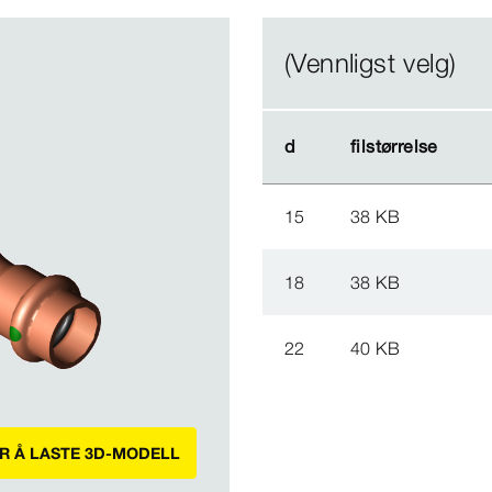
(Vennligst velg)
d
d
filstørrelse
filstørrelse
15
38 KB
18
38 KB
22
40 KB
OR Å LASTE 3D-MODELL