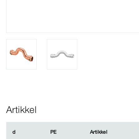
Artikkel
d
d
PE
PE
Artikkel
Artikkel