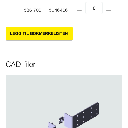
1
586 706
5046466
LEGG TIL BOKMERKELISTEN
CAD-filer