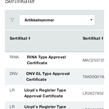
Sertifikater
Sertifikat
Sertifikat
Sertifikat
Sertifikat
RINA
RINA Type Approval
MAC253725XG
Certificate
DNV
DNV GL Type Approval
TAK00001W8
Certificate
LR
Lloyd´s Register Type
LR26278528T
Approval Certificate
LR
Lloyd´s Register Type