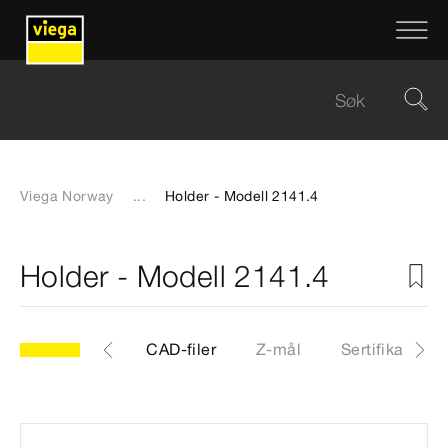
Viega Norway
...
Holder - Modell 2141.4
Holder - Modell 2141.4
.4
Artikkel
CAD-filer
Z-mål
Sertifikater