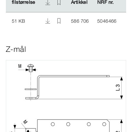
filstørrelse
filstørrelse
Artikkel
Artikkel
NRF nr.
NRF nr.
51 KB
586 706
5046466
Z-mål