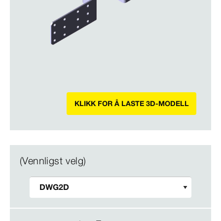
KLIKK FOR Å LASTE 3D-MODELL
(Vennligst velg)