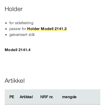
Holder
for sidefesting
passer for
Holder Modell 2141.3
galvanisert stål
Modell 2141.4
Artikkel
PE
PE
Artikkel
Artikkel
NRF nr.
NRF nr.
mengde
mengde