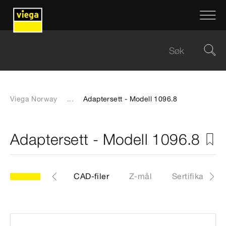
Viega Norway
...
Adaptersett - Modell 1096.8
Adaptersett - Modell 1096.8
.8
Artikkel
CAD-filer
Z-mål
Sertifikater