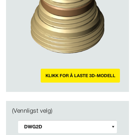
KLIKK FOR Å LASTE 3D-MODELL
(Vennligst velg)