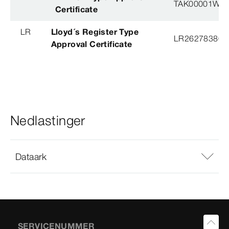
TAK00001W8
Certificate
LR
Lloyd´s Register Type
LR26278380T
Approval Certificate
Nedlastinger
Dataark
SERVICENUMMER