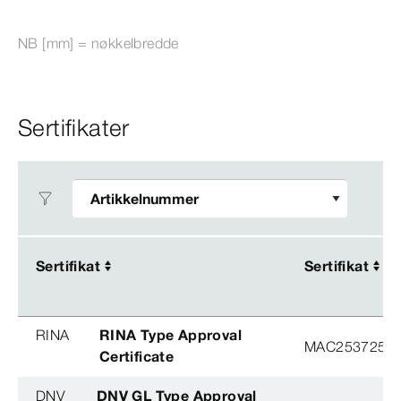
NB [mm] = nøkkelbredde
Sertifikater
Sertifikat
Sertifikat
Sertifikat
Sertifikat
RINA
RINA Type Approval
MAC253725XG
Certificate
DNV
DNV GL Type Approval