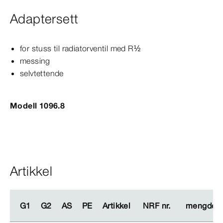
Adaptersett
for stuss til radiatorventil med R½
messing
selvtettende
Modell 1096.8
Artikkel
G1
G1
G2
G2
AS
AS
PE
PE
Artikkel
Artikkel
NRF nr.
NRF nr.
mengde
mengde