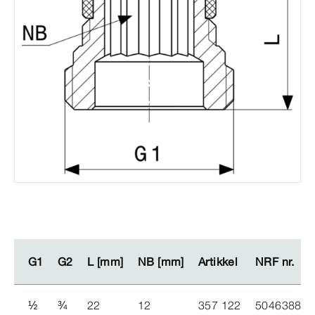
G1
G1
G2
G2
L [mm]
L [mm]
NB [mm]
NB [mm]
Artikkel
Artikkel
NRF nr.
NRF nr.
½
¾
22
12
357 122
5046388