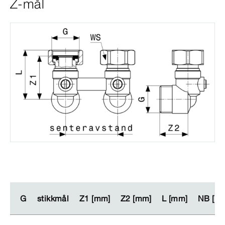
Z-mål
G
G
stikkmål
stikkmål
Z1 [mm]
Z1 [mm]
Z2 [mm]
Z2 [mm]
L [mm]
L [mm]
NB [m
NB [m