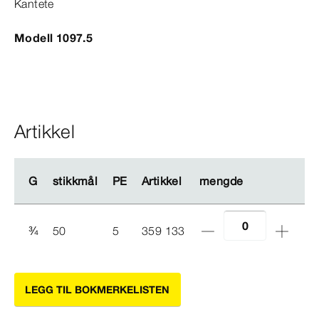
Kantete
Modell 1097.5
Artikkel
G
G
stikkmål
stikkmål
PE
PE
Artikkel
Artikkel
mengde
mengde
¾
50
5
359 133
LEGG TIL BOKMERKELISTEN