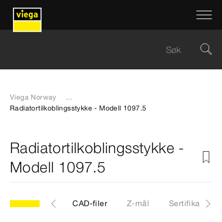
Viega Norway
...
Radiatortilkoblingsstykke - Modell 1097.5
Radiatortilkoblingsstykke -
Modell 1097.5
.5
Artikkel
CAD-filer
Z-mål
Sertifikater