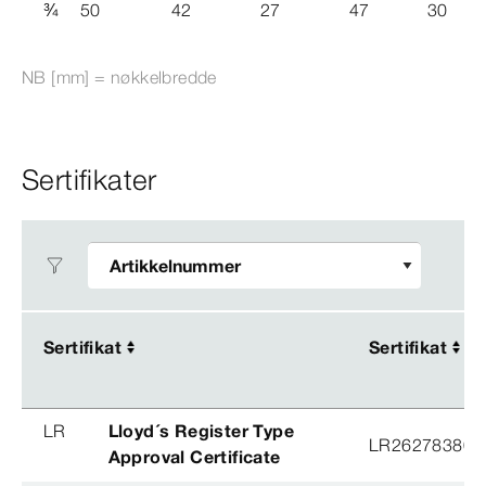
¾
50
42
27
47
30
NB [mm] = nøkkelbredde
Sertifikater
Sertifikat
Sertifikat
Sertifikat
Sertifikat
LR
Lloyd´s Register Type
LR26278380T
Approval Certificate