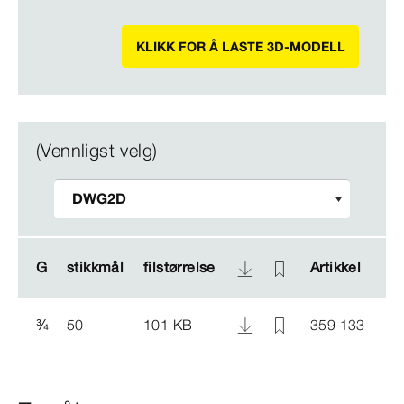
KLIKK FOR Å LASTE 3D-MODELL
(Vennligst velg)
G
G
stikkmål
stikkmål
filstørrelse
filstørrelse
Artikkel
Artikkel
¾
50
101 KB
359 133