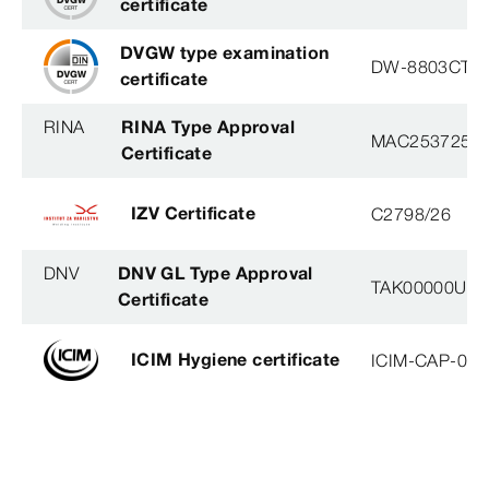
certificate
DVGW type examination
DW-8803CT0
certificate
RINA
RINA Type Approval
MAC253725X
Certificate
IZV Certificate
C2798/26
DNV
DNV GL Type Approval
TAK00000U2, 
Certificate
ICIM Hygiene certificate
ICIM-CAP-009