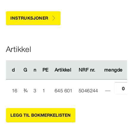
INSTRUKSJONER
Artikkel
d
d
G
G
n
n
PE
PE
Artikkel
Artikkel
NRF nr.
NRF nr.
mengde
mengde
16
¾
3
1
645 601
5046244
LEGG TIL BOKMERKELISTEN