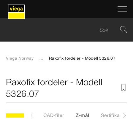
Viega Norway
...
Raxofix fordeler - Modell 5326.07
Raxofix fordeler - Modell
5326.07
07
Artikkel
CAD-filer
Z-mål
Sertifikater