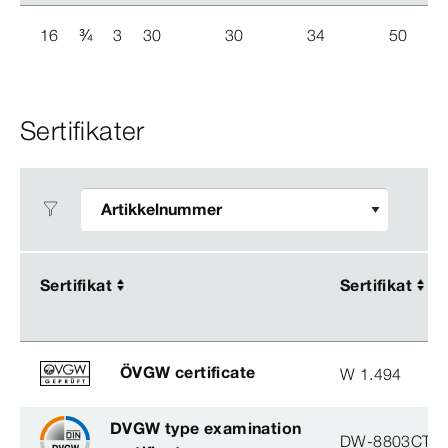
16
¾
3
30
30
34
50
Sertifikater
Sertifikat
Sertifikat
Sertifikat
Sertifikat
ÖVGW certificate
W 1.494
DVGW type examination
DW-8803CT0