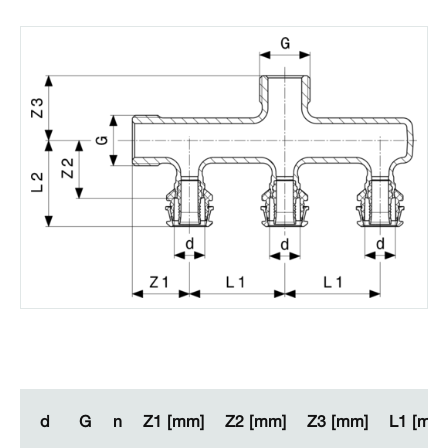
d
d
G
G
n
n
Z1 [mm]
Z1 [mm]
Z2 [mm]
Z2 [mm]
Z3 [mm]
Z3 [mm]
L1 [mm
L1 [mm