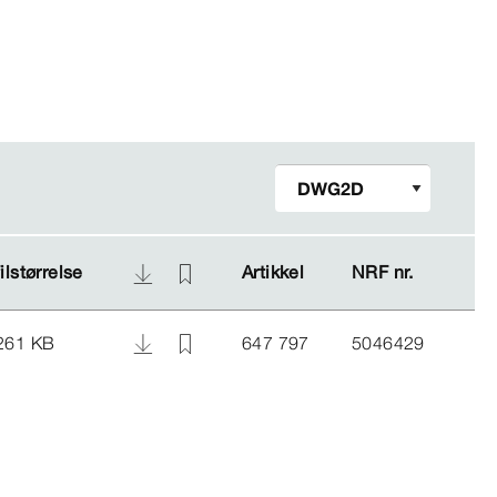
filstørrelse
filstørrelse
Artikkel
Artikkel
NRF nr.
NRF nr.
261 KB
647 797
5046429