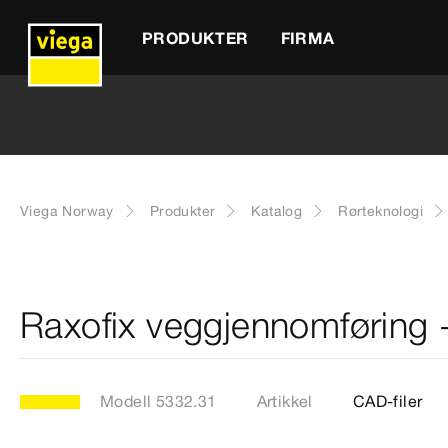
PRODUKTER
FIRMA
Viega Norway
Produkter
Katalog
Rørteknologi
Raxofix veggjennomføring 
Modell 5332.31
Artikkel
CAD-filer