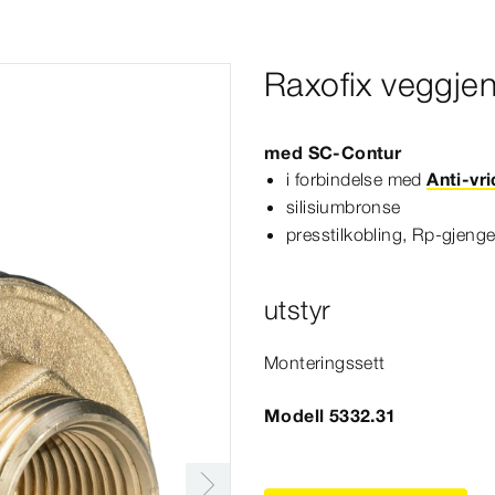
Raxofix veggje
med
SC‑Contur
i forbindelse med
Anti-vr
silisiumbronse
presstilkobling, Rp-​gjeng
utstyr
Monteringssett
Modell 5332.31