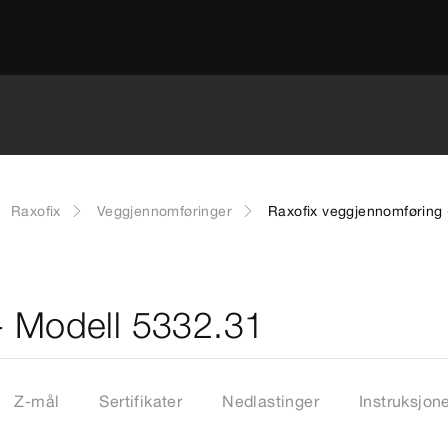
Raxofix
Veggjennomføringer
Raxofix veggjennomføring 
- Modell 5332.31
Z-mål
Sertifikater
Nedlastinger
Instruksjon