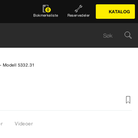
0
KATALOG
Bokmerkeliste
Reservedeler
- Modell 5332.31
er
Videoer