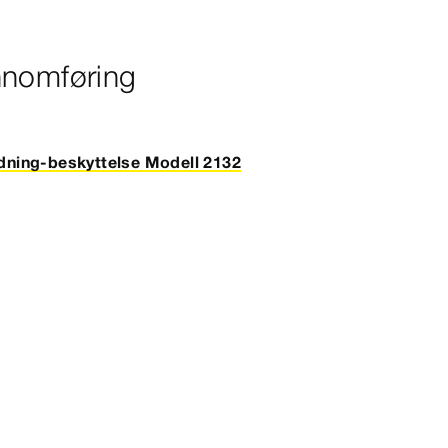
nnomføring
idning-beskyttelse Modell 2132
e