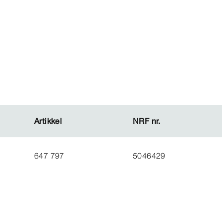
Artikkel
Artikkel
NRF nr.
NRF nr.
647 797
5046429