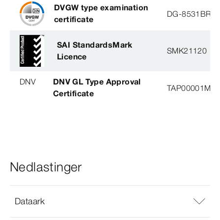
DVGW type examination
DG-8531BR0
certificate
SAI StandardsMark
SMK21120
Licence
DNV
DNV GL Type Approval
TAP00001M5, 
Certificate
Nedlastinger
Dataark