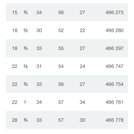
15
¾
34
56
27
486 273
8
18
½
30
52
22
486 280
8
18
¾
33
55
27
486 297
8
22
½
31
54
24
486 747
8
22
¾
33
56
27
486 754
8
22
1
34
57
34
486 761
8
28
¾
33
57
30
486 778
8