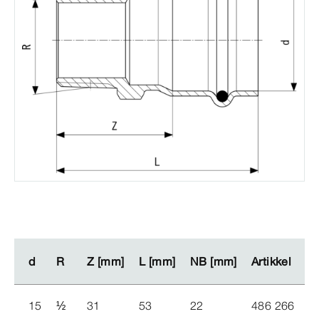
d
d
R
R
Z [mm]
Z [mm]
L [mm]
L [mm]
NB [mm]
NB [mm]
Artikkel
Artikkel
N
N
15
½
31
53
22
486 266
8