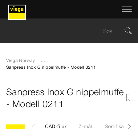
Viega Norway
...
Sanpress Inox G nippelmuffe - Modell 0211
Sanpress Inox G nippelmuffe
- Modell 0211
11
Artikkel
CAD-filer
Z-mål
Sertifikater