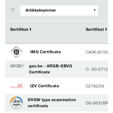
Sertifikat
Sertifikat
Sertifikat
Sertifikat
IMQ Certificate
CA06.00192
ARGB1
gas.be - ARGB-KBVG
C--20-3712-B
Certificate
IZV Certificate
C2792/26
DVGW type examination
DG-8531BR0
certificate