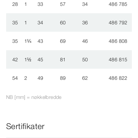
28
1
33
57
34
486 785
8
35
1
34
60
36
486 792
8
35
1
¼
43
69
46
486 808
8
42
1
½
45
81
50
486 815
8
54
2
49
89
62
486 822
8
NB [mm] = nøkkelbredde
Sertifikater