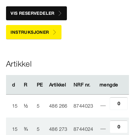
VIS RESERVEDELER
INSTRUKSJONER
Artikkel
d
d
R
R
PE
PE
Artikkel
Artikkel
NRF nr.
NRF nr.
mengde
mengde
15
½
5
486 266
8744023
15
¾
5
486 273
8744024