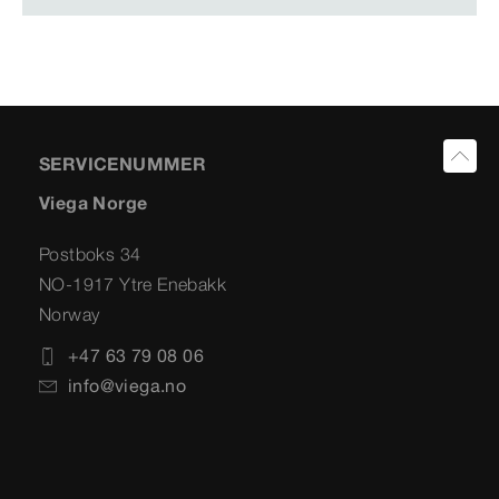
SERVICENUMMER
Viega Norge
Postboks 34
NO-1917 Ytre Enebakk
Norway
+47 63 79 08 06
info@viega.no