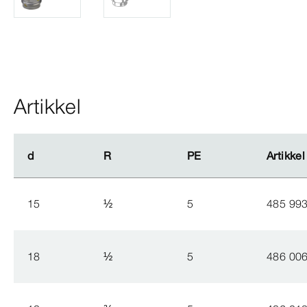
Artikkel
d
d
R
R
PE
PE
Artikkel
Artikkel
15
½
5
485 99
18
½
5
486 00