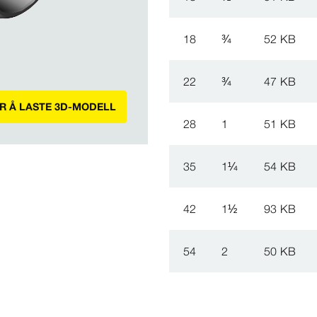
18
¾
52 KB
22
¾
47 KB
OR Å LASTE 3D-MODELL
28
1
51 KB
35
1
¼
54 KB
42
1
½
93 KB
54
2
50 KB