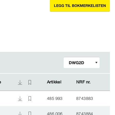
LEGG TIL BOKMERKELISTEN
e
e
Artikkel
Artikkel
NRF nr.
NRF nr.
485 993
8743883
486 006
8743884