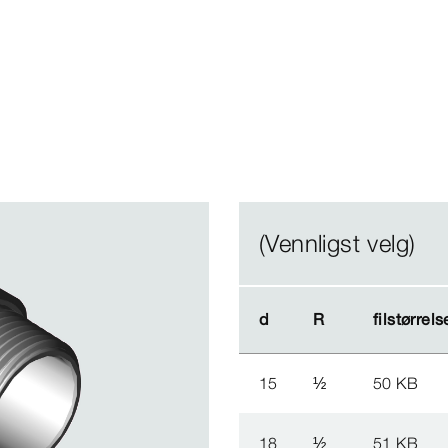
(Vennligst velg)
d
d
R
R
filstørrels
filstørrels
15
½
50 KB
18
½
51 KB