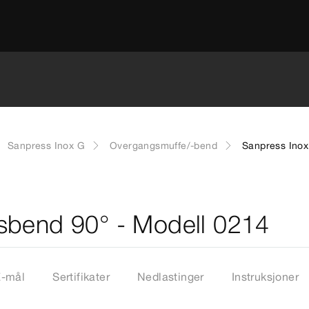
Sanpress Inox G
Overgangsmuffe/-bend
Sanpress Inox
sbend 90° - Modell 0214
Z-mål
Sertifikater
Nedlastinger
Instruksjoner