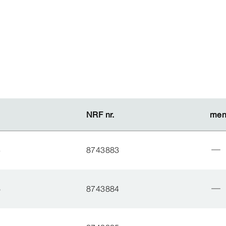
NRF nr.
NRF nr.
men
men
3
8743883
6
8743884