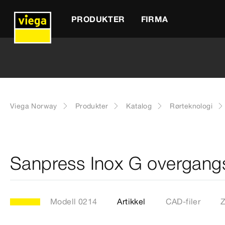
PRODUKTER
FIRMA
Viega Norway
Produkter
Katalog
Rørteknologi
Sanpress Inox G overgang
Modell 0214
Artikkel
CAD-filer