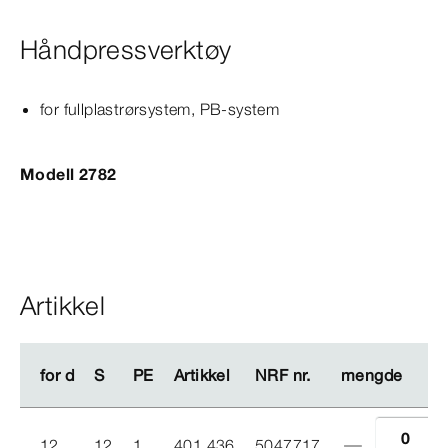
Håndpressverktøy
for fullplastrørsystem, PB-​system
Modell 2782
Artikkel
for d
for d
S
S
PE
PE
Artikkel
Artikkel
NRF nr.
NRF nr.
mengde
mengde
12
12
1
401 436
5047717