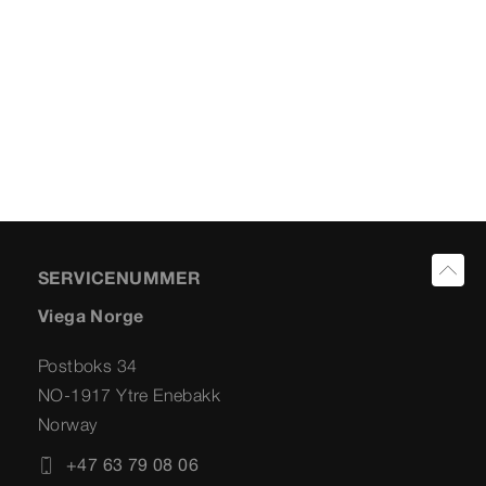
SERVICENUMMER
Viega Norge
Postboks 34
NO-1917 Ytre Enebakk
Norway
+47 63 79 08 06