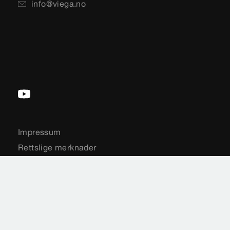
info@viega.no
Impressum
Rettslige merknader
Personvern
Sideoversikt
Valg av land
Cookie settings