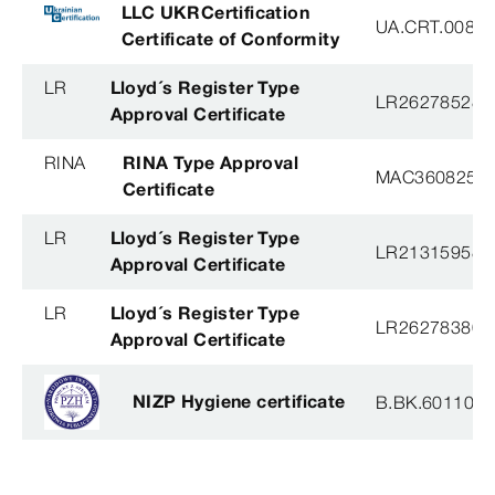
LLC UKRCertification
UA.CRT.00852
Certificate of Conformity
LR
Lloyd´s Register Type
LR26278528T
Approval Certificate
RINA
RINA Type Approval
MAC360825X
Certificate
LR
Lloyd´s Register Type
LR21315958T
Approval Certificate
LR
Lloyd´s Register Type
LR26278380T
Approval Certificate
NIZP Hygiene certificate
B.BK.60110.0