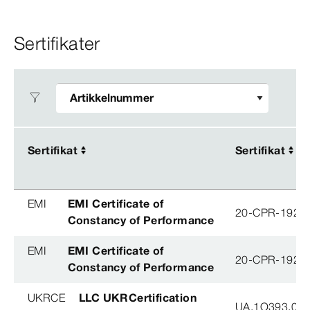
Sertifikater
Sertifikat
Sertifikat
Sertifikat
Sertifikat
EMI
EMI Certificate of
20-CPR-192-(
Constancy of Performance
EMI
EMI Certificate of
20-CPR-192-(
Constancy of Performance
UKRCE
LLC UKRCertification
UA.1O393.003