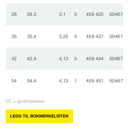
28
28,3
3,1
5
459 420
5046755
35
35,4
3,25
5
459 437
5046753
42
42,4
4,13
5
459 444
5046754
54
54,4
4,13
1
459 451
5046761
GT = godstykkelse
LEGG TIL BOKMERKELISTEN