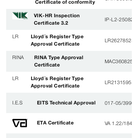
Certificate of conformity
VIK-HR Inspection
IP-L2-250825
Certificate 3.2
LR
Lloyd´s Register Type
LR26278528T
Approval Certificate
RINA
RINA Type Approval
MAC360825X
Certificate
LR
Lloyd´s Register Type
LR21315958T
Approval Certificate
I.E.S
EITS Technical Approval
017-05/3990-
ETA Certificate
VA 1.22/1840