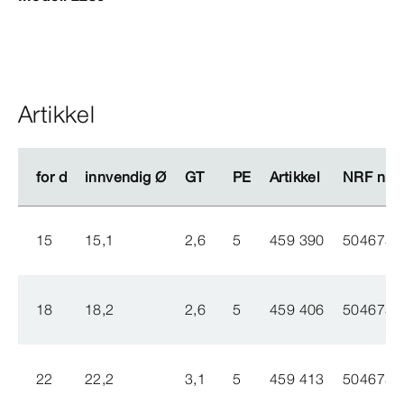
Artikkel
for d
for d
innvendig Ø
innvendig Ø
GT
GT
PE
PE
Artikkel
Artikkel
NRF nr.
NRF nr.
15
15,1
2,6
5
459 390
5046758
18
18,2
2,6
5
459 406
5046757
22
22,2
3,1
5
459 413
5046756