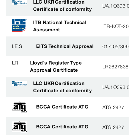
LLC UKRCertification
UA.1O393.003
Certificate of conformity
ITB National Technical
ITB-KOT-2018
Asessment
I.E.S
EITS Technical Approval
017-05/3991-
LR
Lloyd´s Register Type
LR26278380T
Approval Certificate
LLC UKRCertification
UA.1O393.003
Certificate of conformity
BCCA Certificate ATG
ATG 2427
BCCA Certificate ATG
ATG 2427