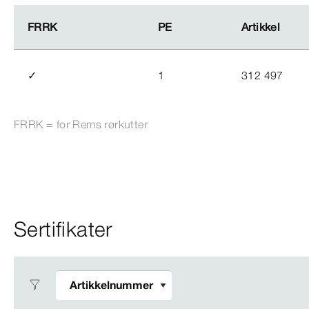
FRRK
FRRK
PE
PE
Artikkel
Artikkel
✓
1
312 497
FRRK = for Rems rørkutter
Sertifikater