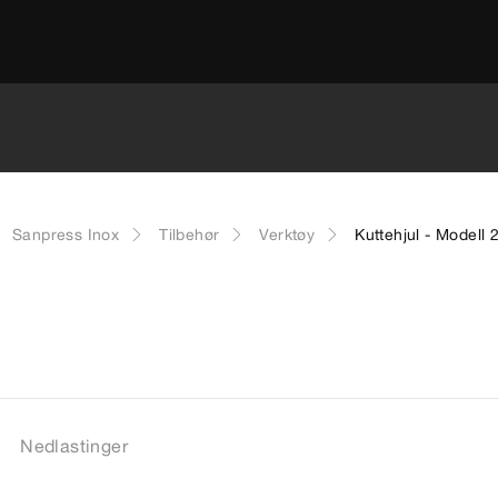
Sanpress Inox
Tilbehør
Verktøy
Kuttehjul - Modell 
Nedlastinger