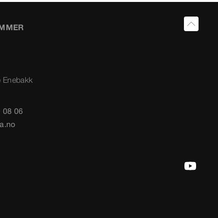
UMMER
e Enebakk
 08 06
a.no