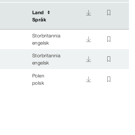
Land
Land
Språk
Språk
Storbritannia
engelsk
Storbritannia
engelsk
Polen
polsk