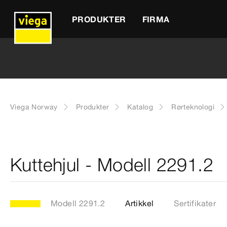
PRODUKTER
FIRMA
Viega Norway
Produkter
Katalog
Rørteknologi
Kuttehjul - Modell 2291.2
Modell 2291.2
Artikkel
Sertifikater