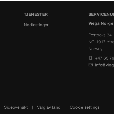
TJENESTER
SERVICEN
Viega Norge
Nedlastinger
Postboks 34
NO-1917 Ytr
Norway
+47 63 79
info@vieg
Sideoversikt
Valg av land
Cookie settings