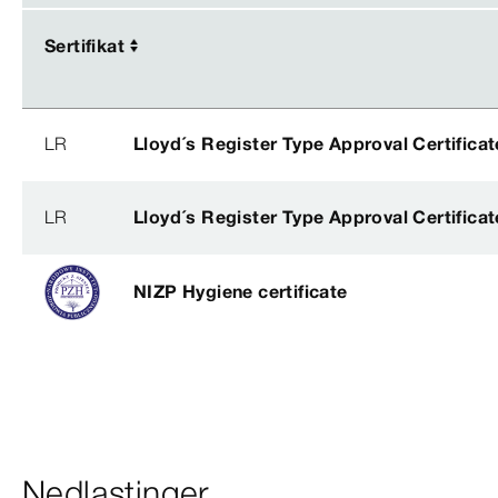
Sertifikat
Sertifikat
LR
Lloyd´s Register Type Approval Certificat
LR
Lloyd´s Register Type Approval Certificat
NIZP Hygiene certificate
Nedlastinger