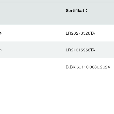
Sertifikat
Sertifikat
e
LR26278528TA
e
LR21315958TA
B.BK.60110.0830.2024