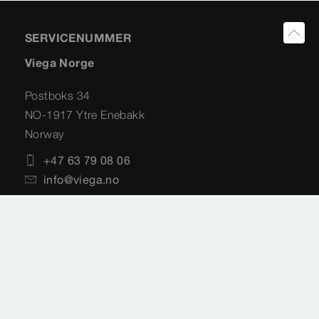
SERVICENUMMER
Viega Norge
Postboks 34
NO-1917 Ytre Enebakk
Norway
+47 63 79 08 06
info@viega.no