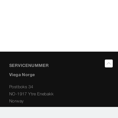
SERVICENUMMER
Viega Norge
Postboks 34
NO-1917 Ytre Enebakk
Norway
+47 63 79 08 06
info@viega.no