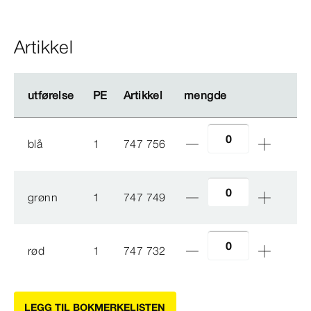
Artikkel
utførelse
utførelse
PE
PE
Artikkel
Artikkel
mengde
mengde
blå
1
747 756
grønn
1
747 749
rød
1
747 732
LEGG TIL BOKMERKELISTEN