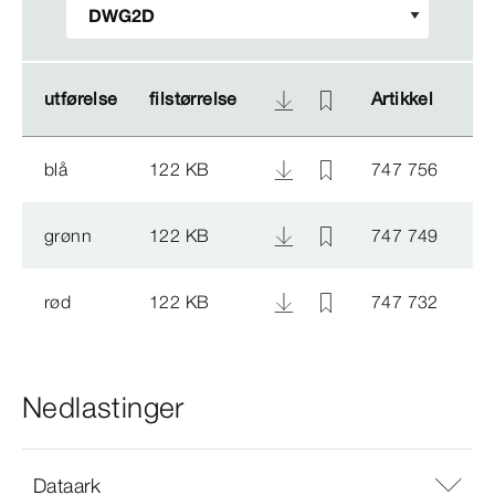
utførelse
utførelse
filstørrelse
filstørrelse
Artikkel
Artikkel
blå
122 KB
747 756
grønn
122 KB
747 749
rød
122 KB
747 732
Nedlastinger
Dataark