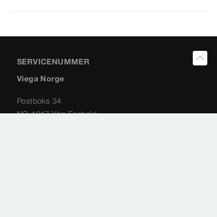
SERVICENUMMER
Viega Norge
Postboks 34
NO-1917 Ytre Enebakk
Norway
+47 63 79 08 06
info@viega.no