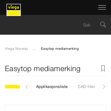
Viega Norway
...
Easytop mediamerking
Easytop mediamerking
97
Artikkel
Applikasjonsliste
CAD-filer
Ned