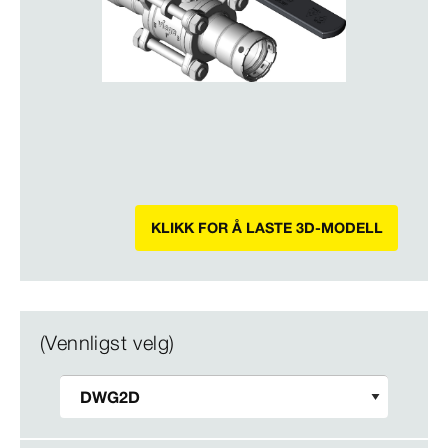
KLIKK FOR Å LASTE 3D-MODELL
(Vennligst velg)