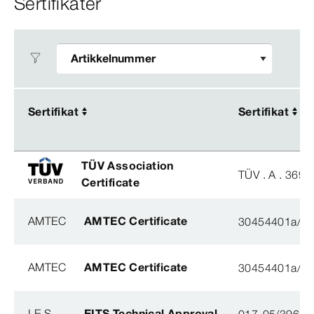
Sertifikater
Sertifikat
Sertifikat
Sertifikat
Sertifikat
TÜV Association
TÜV . A . 369 -
Certificate
AMTEC
AMTEC Certificate
30454401a/S
AMTEC
AMTEC Certificate
30454401a/S
I.E.S
EITS Technical Approval
017-05/3963-