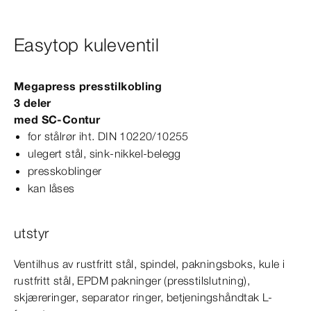
Easytop kuleventil
Megapress
presstilkobling
3 deler
med
SC‑Contur
for stålrør iht.
DIN
10220/10255
ulegert stål, sink-​nikkel-​belegg
presskoblinger
kan låses
utstyr
Ventilhus av rustfritt stål, spindel, pakningsboks, kule i
rustfritt stål, EPDM pakninger (presstilslutning),
skjæreringer, separator ringer, betjeningshåndtak L-​