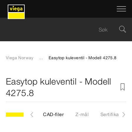
Viega Norway
...
Easytop kuleventil - Modell 4275.8
Easytop kuleventil - Modell
4275.8
.8
Artikkel
CAD-filer
Z-mål
Sertifikater