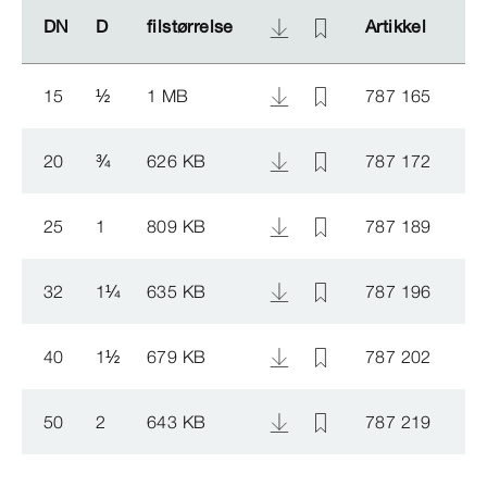
DN
DN
D
D
filstørrelse
filstørrelse
Artikkel
Artikkel
15
½
1 MB
787 165
20
¾
626 KB
787 172
25
1
809 KB
787 189
32
1
¼
635 KB
787 196
40
1
½
679 KB
787 202
50
2
643 KB
787 219