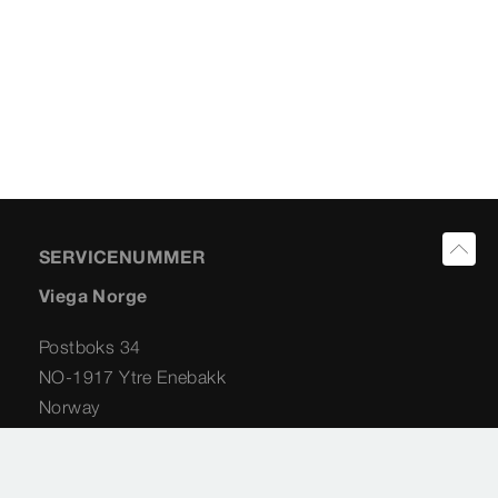
SERVICENUMMER
Viega Norge
Postboks 34
NO-1917 Ytre Enebakk
Norway
+47 63 79 08 06
info@viega.no