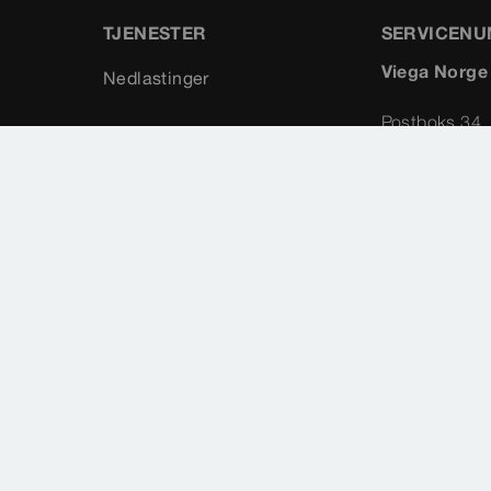
TJENESTER
SERVICEN
Viega Norge
Nedlastinger
Postboks 34
NO-1917 Ytr
Norway
+47 63 79
info@vieg
Sideoversikt
Valg av land
Cookie settings