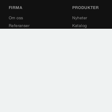
FIRMA
PRODUKTER
Om oss
Nyheter
Referanser
Katalog
Karriere
Reservedeler
Messer
Impressum
Rettslige merknader
Personvern