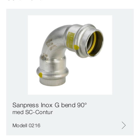
Sanpress Inox G bend 90°
med SC‑Contur
Modell 0216