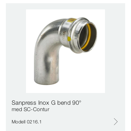
Sanpress Inox G bend 90°
med SC‑Contur
Modell 0216.1