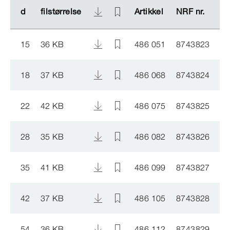
d
d
filstørrelse
filstørrelse
Artikkel
Artikkel
NRF nr.
NRF nr.
15
36 KB
486 051
8743823
18
37 KB
486 068
8743824
22
42 KB
486 075
8743825
28
35 KB
486 082
8743826
35
41 KB
486 099
8743827
42
37 KB
486 105
8743828
54
36 KB
486 112
8743829