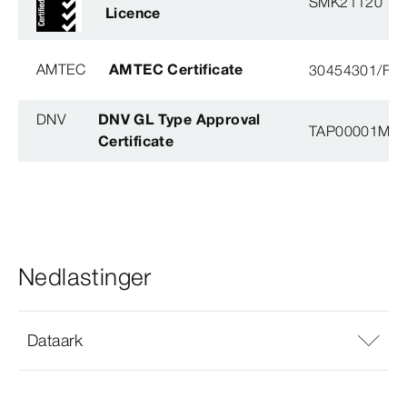
SMK21120
Licence
AMTEC
AMTEC Certificate
30454301/FH/
DNV
DNV GL Type Approval
TAP00001M5, 
Certificate
Nedlastinger
Dataark