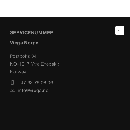
SERVICENUMMER
Viega Norge
Postboks 34
NO-1917 Ytre Enebakk
Norway
+47 63 79 08 06
info@viega.no