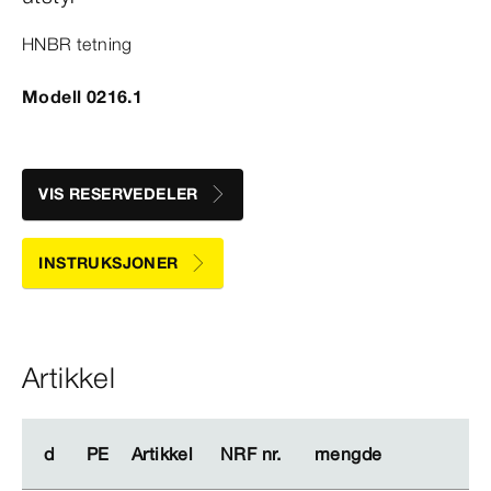
HNBR tetning
Modell 0216.1
VIS RESERVEDELER
INSTRUKSJONER
Artikkel
d
d
PE
PE
Artikkel
Artikkel
NRF nr.
NRF nr.
mengde
mengde