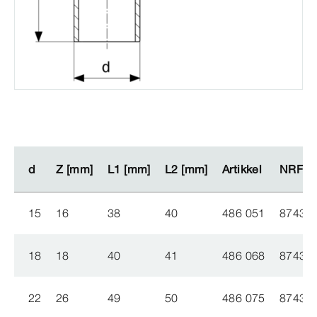
d
d
Z [mm]
Z [mm]
L1 [mm]
L1 [mm]
L2 [mm]
L2 [mm]
Artikkel
Artikkel
NRF nr
NRF nr
15
16
38
40
486 051
87438
18
18
40
41
486 068
87438
22
26
49
50
486 075
87438