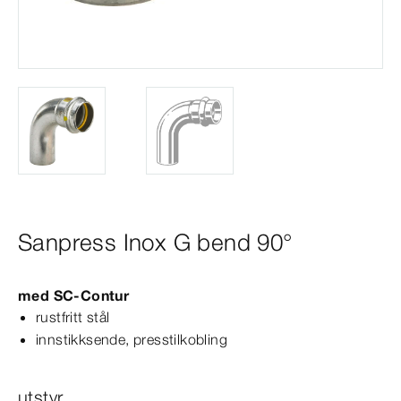
Sanpress Inox G bend 90°
med
SC‑Contur
rustfritt stål
innstikksende, presstilkobling
utstyr