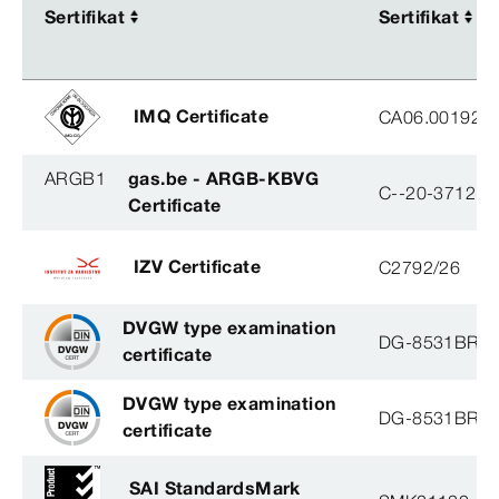
Sertifikat
Sertifikat
Sertifikat
Sertifikat
IMQ Certificate
CA06.00192
ARGB1
gas.be - ARGB-KBVG
C--20-3712-B
Certificate
IZV Certificate
C2792/26
DVGW type examination
DG-8531BR0
certificate
DVGW type examination
DG-8531BR0
certificate
SAI StandardsMark