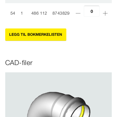
54
1
486 112
8743829
LEGG TIL BOKMERKELISTEN
CAD-filer