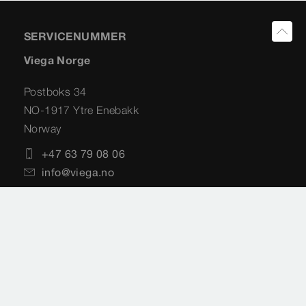
SERVICENUMMER
Viega Norge
Postboks 34
NO-1917 Ytre Enebakk
Norway
+47 63 79 08 06
info@viega.no