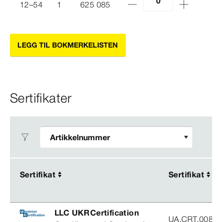
12–54
1
625 085
LEGG TIL BOKMERKELISTEN
Sertifikater
Sertifikat
Sertifikat
Sertifikat
Sertifikat
LLC UKRCertification
UA.CRT.00852