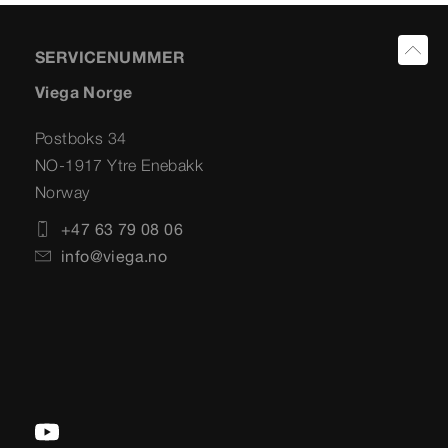
SERVICENUMMER
Viega Norge
Postboks 34
NO-1917 Ytre Enebakk
Norway
+47 63 79 08 06
info@viega.no