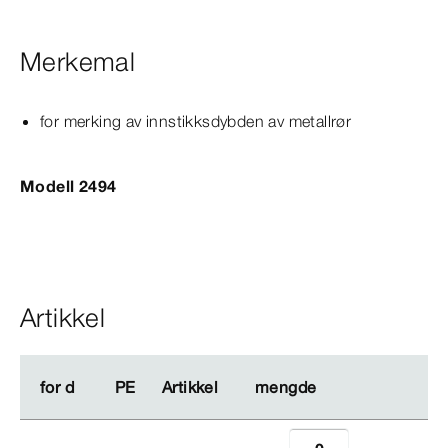
Merkemal
for merking av innstikksdybden av metallrør
Modell 2494
Artikkel
for d
for d
PE
PE
Artikkel
Artikkel
mengde
mengde