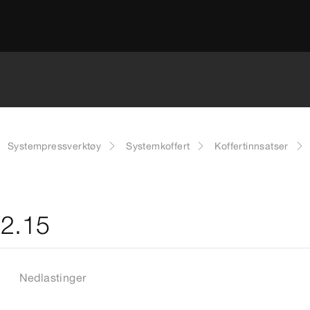
Systempressverktøy
Systemkoffert
Koffertinnsatser
02.15
Nedlastinger