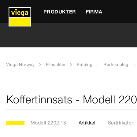
PRODUKTER
FIRMA
Viega Norway
Produkter
Katalog
Rørteknologi
Koffertinnsats - Modell 22
Modell 2202.15
Artikkel
Sertifikater