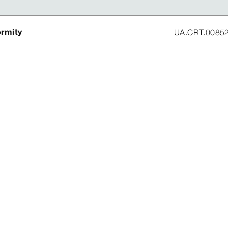
ormity
UA.CRT.0085