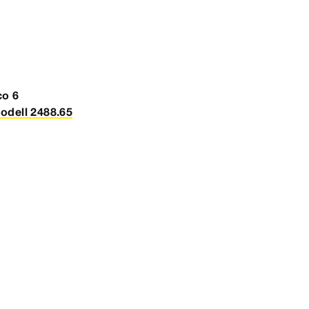
co
6
Modell 2488.65