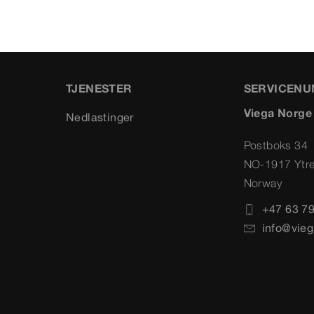
TJENESTER
SERVICEN
Viega Norge
Nedlastinger
Postboks 34
NO-1917 Ytr
Norway
+47 63 79
info@vieg