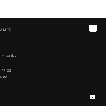
UMMER
e Enebakk
 08 06
a.no