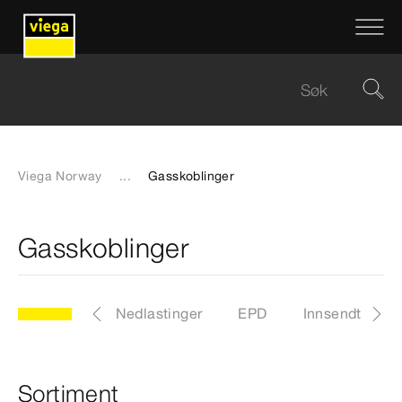
Viega Norway
...
Gasskoblinger
Gasskoblinger
Sertifikater
Nedlastinger
EPD
Innsendt pakk
Sortiment