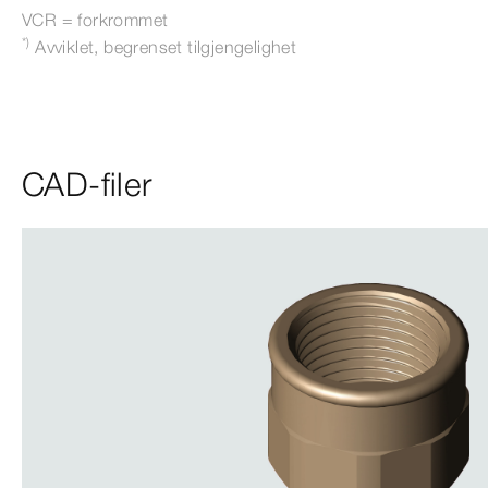
VCR = forkrommet
*)
Avviklet, begrenset tilgjengelighet
CAD-filer