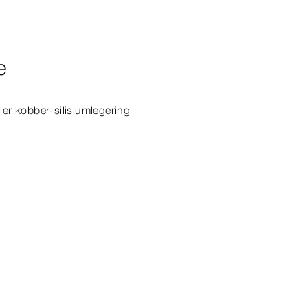
e
ler kobber-​silisiumlegering