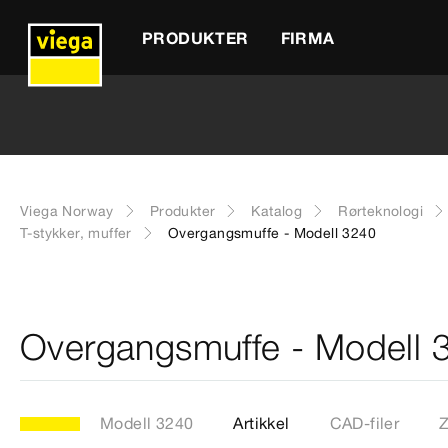
PRODUKTER
FIRMA
Viega Norway
Produkter
Katalog
Rørteknologi
T-stykker, muffer
Overgangsmuffe - Modell 3240
Overgangsmuffe - Modell 
Modell 3240
Artikkel
CAD-filer