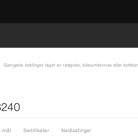
Gjengede koblinger laget av rødgods, silisiumbronse eller kobber
3240
Z-mål
Sertifikater
Nedlastinger