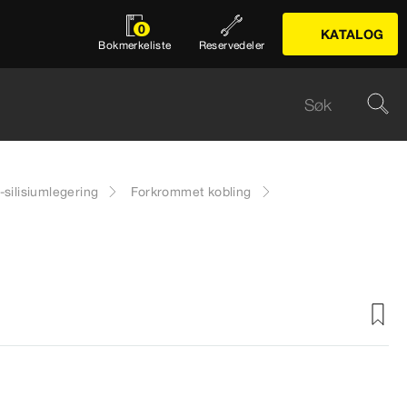
0
KATALOG
Bokmerkeliste
Reservedeler
-silisiumlegering
Forkrommet kobling