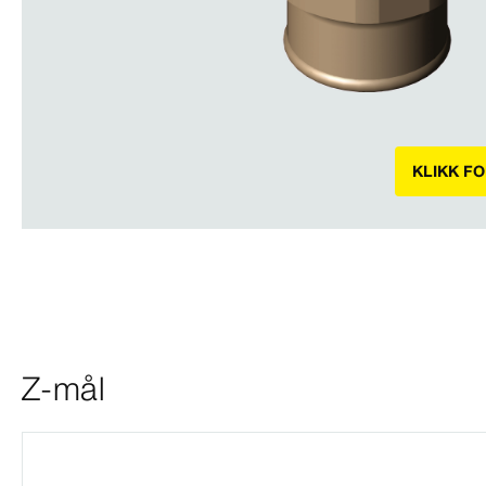
KLIKK F
Z-mål