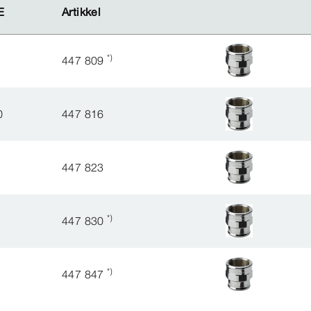
E
E
Artikkel
Artikkel
*)
447 809
0
447 816
447 823
*)
447 830
*)
447 847