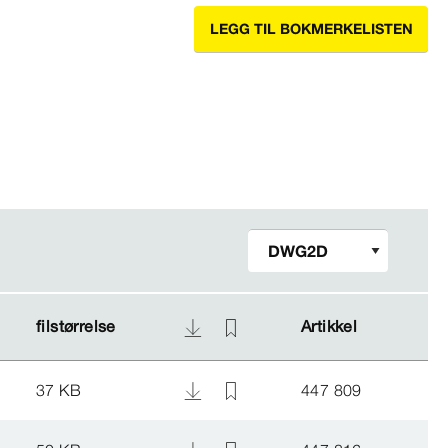
LEGG TIL BOKMERKELISTEN
filstørrelse
filstørrelse
Artikkel
Artikkel
37 KB
447 809