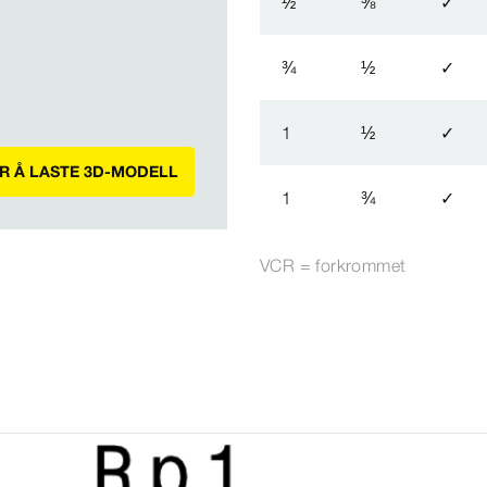
½
⅜
✓
¾
½
✓
1
½
✓
OR Å LASTE 3D-MODELL
1
¾
✓
VCR = forkrommet