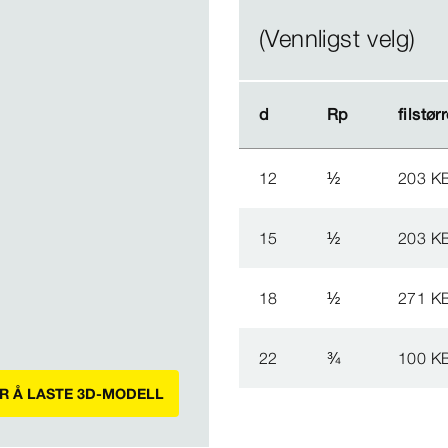
(Vennligst velg)
d
d
Rp
Rp
filstør
filstør
12
½
203 K
15
½
203 K
18
½
271 K
22
¾
100 K
OR Å LASTE 3D-MODELL