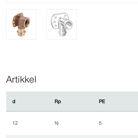
Artikkel
d
d
Rp
Rp
PE
PE
12
½
5