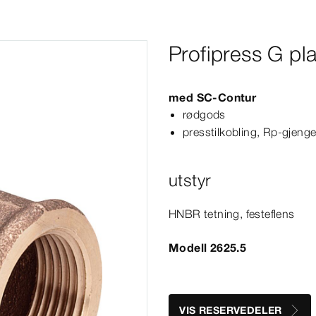
Profipress G pl
med
SC‑Contur
rødgods
presstilkobling, Rp-​gjeng
utstyr
HNBR tetning, festeflens
Modell 2625.5
VIS RESERVEDELER