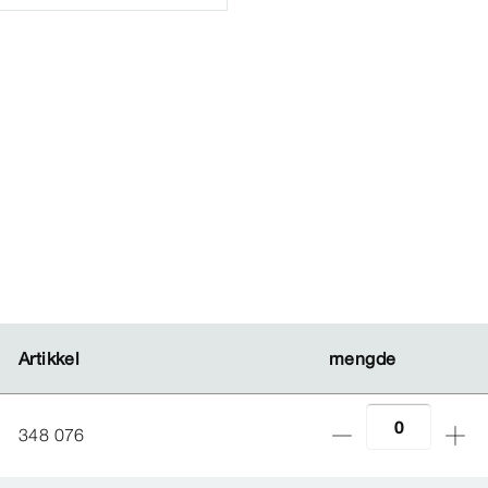
Artikkel
Artikkel
mengde
mengde
348 076