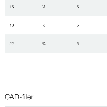
15
½
5
18
½
5
22
¾
5
CAD-filer