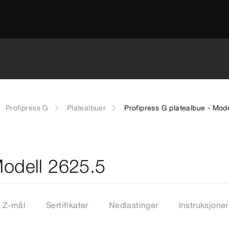
Profipress G
Platealbuer
Profipress G platealbue - Mod
Modell 2625.5
Z-mål
Sertifikater
Nedlastinger
Instruksjoner