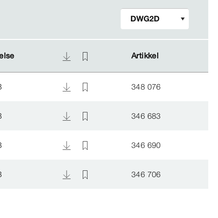
relse
relse
Artikkel
Artikkel
B
348 076
B
346 683
B
346 690
B
346 706