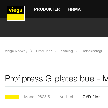
PRODUKTER
FIRMA
Viega Norway
Produkter
Katalog
Rørteknologi
Profipress G platealbue - 
Modell 2625.5
Artikkel
CAD-filer