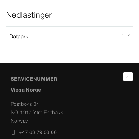
Nedlastinger
Dataark
SERVICENUMMER
Viega Norge
Postboks 34
NO-1917 Ytre Enebakk
Norway
+47 63 79 08 06