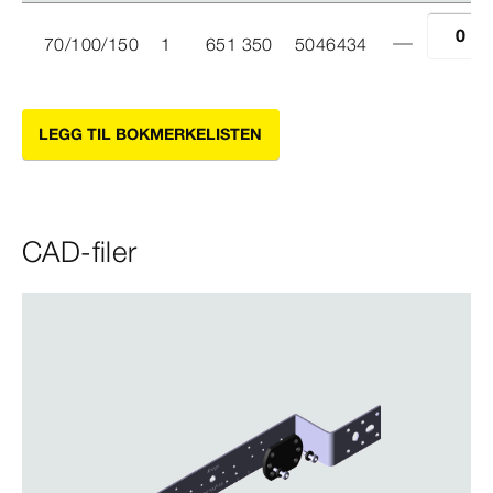
70/100/150
1
651 350
5046434
LEGG TIL BOKMERKELISTEN
CAD-filer