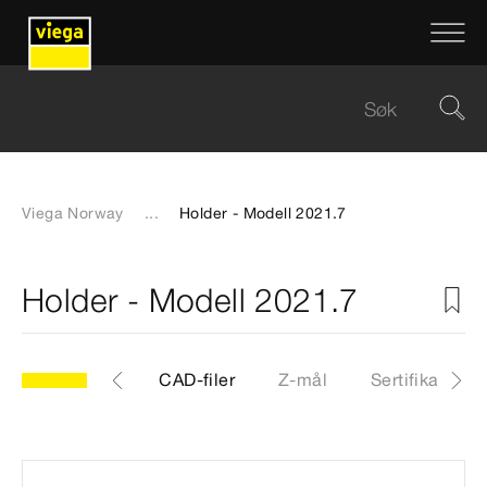
Viega Norway
...
Holder - Modell 2021.7
Holder - Modell 2021.7
.7
Artikkel
CAD-filer
Z-mål
Sertifikater