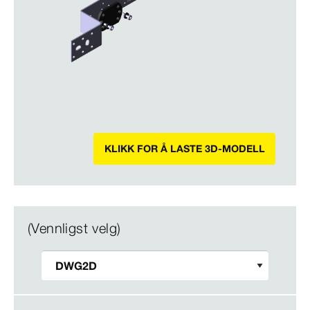
KLIKK FOR Å LASTE 3D-MODELL
(Vennligst velg)