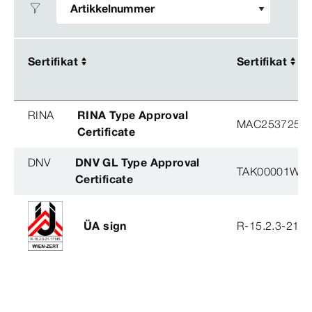
Sertifikat
Sertifikat
Sertifikat
Sertifikat
RINA
RINA Type Approval
MAC253725XG
Certificate
DNV
DNV GL Type Approval
TAK00001W8
Certificate
ÜA sign
R-15.2.3-21-