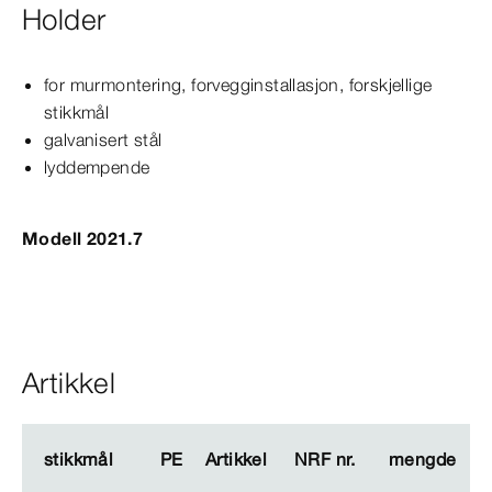
Holder
for murmontering, forvegginstallasjon, forskjellige
stikkmål
galvanisert stål
lyddempende
Modell 2021.7
Artikkel
stikkmål
stikkmål
PE
PE
Artikkel
Artikkel
NRF nr.
NRF nr.
mengde
mengde