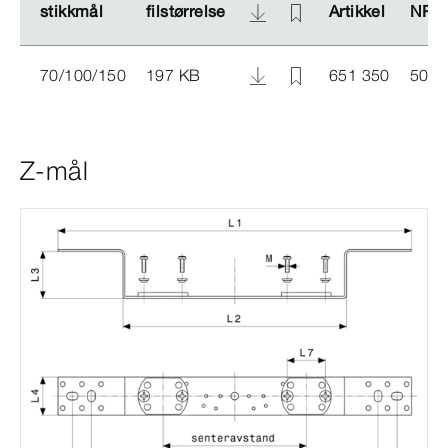
stikkmål
stikkmål
filstørrelse
filstørrelse
Artikkel
Artikkel
NRF 
NRF 
70/100/150
197 KB
651 350
5046
Z-mål