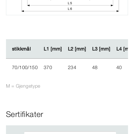
stikkmål
stikkmål
L1 [mm]
L1 [mm]
L2 [mm]
L2 [mm]
L3 [mm]
L3 [mm]
L4 [mm
L4 [mm
70/100/150
370
234
48
40
M = Gjengetype
Sertifikater