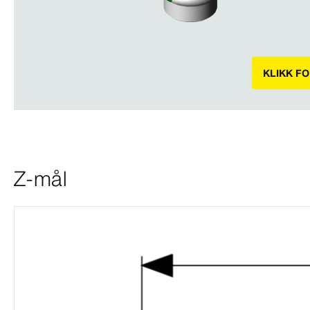
KLIKK F
Z-mål