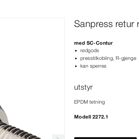
Sanpress retur r
med
SC‑Contur
rødgods
presstilkobling, R-​gjenge
kan sperres
utstyr
EPDM tetning
Modell 2272.1