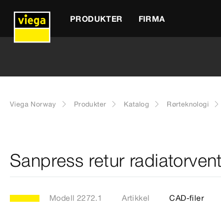
PRODUKTER
FIRMA
Viega Norway
Produkter
Katalog
Rørteknologi
Sanpress retur radiatorvent
Modell 2272.1
Artikkel
CAD-filer