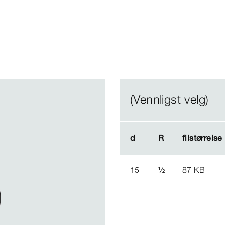
(Vennligst velg)
d
d
R
R
filstørrelse
filstørrelse
15
½
87 KB