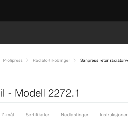
Profipress
Radiatortilkoblinger
Sanpress retur radiatorv
il - Modell 2272.1
Z-mål
Sertifikater
Nedlastinger
Instruksjoner