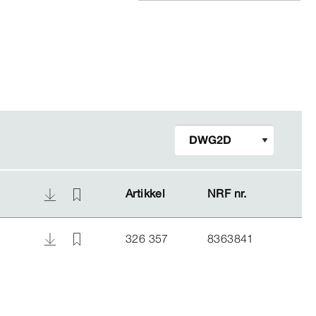
Artikkel
Artikkel
NRF nr.
NRF nr.
326 357
8363841