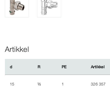
Artikkel
d
d
R
R
PE
PE
Artikkel
Artikkel
15
½
1
326 357